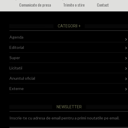
Comunicate de presa
Trimite o stire
Contact
CATEGORII +
Agenda
Editorial
Super
Licitatii
Anuntul oficial
Externe
NEWSLETTER
Inscrie-te cu adresa de email pentru a primi noutatile pe email.