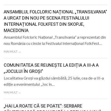
LIFE
ANSAMBLUL FOLCLORIC NAȚIONAL „TRANSILVANIA”
A URCAT DIN NOU PE SCENA FESTIVALULUI
INTERNAȚIONAL FOLKFEST DIN SKOPJE,
MACEDONIA
Ansamblul Folcloric Național „Transilvania” a reprezentat din
nou România cu cinste la Festivalul Internațional FolkFest…
MAI MULT →
COMUNITATEA SE REUNEȘTE LA EDIȚIA A III-A A
„JOCULUI ÎN GROȘI”
Localitatea Groși va găzdui sâmbătă, 25 iulie, cea de-a III-a
ediție a evenimentului „Joc în…
MAI MULT →
„HAI LA ROATE CĂ SE POATE”: SERBARE