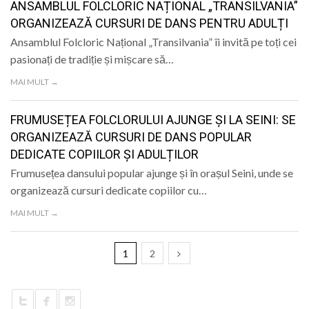
ANSAMBLUL FOLCLORIC NAȚIONAL „TRANSILVANIA”
ORGANIZEAZĂ CURSURI DE DANS PENTRU ADULȚI
Ansamblul Folcloric Național „Transilvania” îi invită pe toți cei
pasionați de tradiție și mișcare să…
MAI MULT →
FRUMUSEȚEA FOLCLORULUI AJUNGE ȘI LA SEINI: SE
ORGANIZEAZĂ CURSURI DE DANS POPULAR
DEDICATE COPIILOR ȘI ADULȚILOR
Frumusețea dansului popular ajunge și în orașul Seini, unde se
organizează cursuri dedicate copiilor cu…
MAI MULT →
1
2