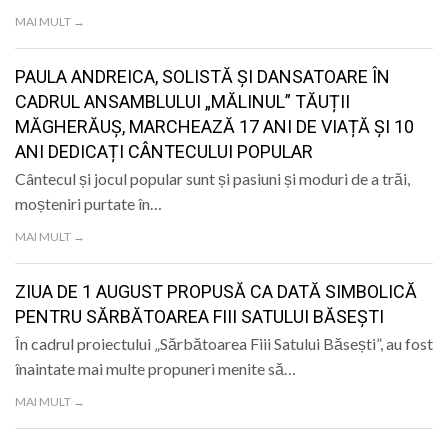
MAI MULT →
PAULA ANDREICA, SOLISTĂ ȘI DANSATOARE ÎN
CADRUL ANSAMBLULUI „MĂLINUL” TĂUȚII
MĂGHERĂUȘ, MARCHEAZĂ 17 ANI DE VIAȚĂ ȘI 10
ANI DEDICAȚI CÂNTECULUI POPULAR
Cântecul și jocul popular sunt și pasiuni și moduri de a trăi,
moșteniri purtate în…
MAI MULT →
ZIUA DE 1 AUGUST PROPUSĂ CA DATĂ SIMBOLICĂ
PENTRU SĂRBĂTOAREA FIII SATULUI BĂSEȘTI
În cadrul proiectului „Sărbătoarea Fiii Satului Băsești”, au fost
înaintate mai multe propuneri menite să…
MAI MULT →