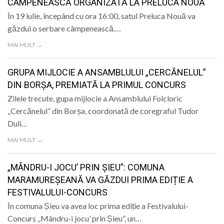
CÂMPENEASCĂ ORGANIZATĂ LA PRELUCA NOUĂ
În 19 iulie, începând cu ora 16:00, satul Preluca Nouă va
găzdui o serbare câmpenească.…
MAI MULT →
GRUPA MIJLOCIE A ANSAMBLULUI „CERCĂNELUL”
DIN BORȘA, PREMIATĂ LA PRIMUL CONCURS
Zilele trecute, gupa mijlocie a Ansamblului Folcloric
„Cercănelul” din Borșa, coordonată de coregraful Tudor
Duli…
MAI MULT →
„MÂNDRU-I JOCU’ PRIN ȘIEU”: COMUNA
MARAMUREȘEANĂ VA GĂZDUI PRIMA EDIȚIE A
FESTIVALULUI-CONCURS
În comuna Șieu va avea loc prima ediție a Festivalului-
Concurs „Mândru-i jocu’ prin Șieu”, un…