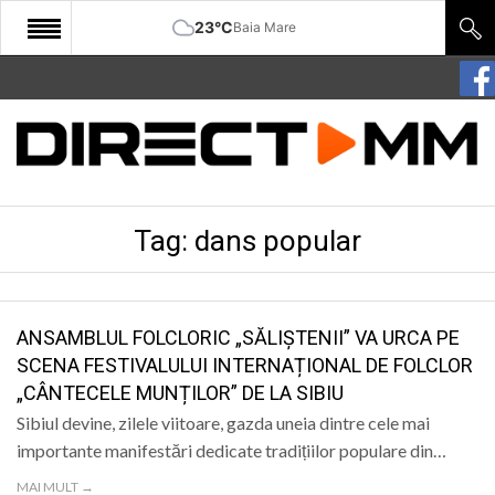
23°C
Baia Mare
START
COMUNITATE
EDITORIAL
Tag:
dans popular
CULTURA
ECONOMIE
SANATATE
ANSAMBLUL FOLCLORIC „SĂLIȘTENII” VA URCA PE
SCENA FESTIVALULUI INTERNAȚIONAL DE FOLCLOR
SPORT
„CÂNTECELE MUNȚILOR” DE LA SIBIU
SPECIAL
Sibiul devine, zilele viitoare, gazda uneia dintre cele mai
importante manifestări dedicate tradițiilor populare din…
POLITIC
MAI MULT →