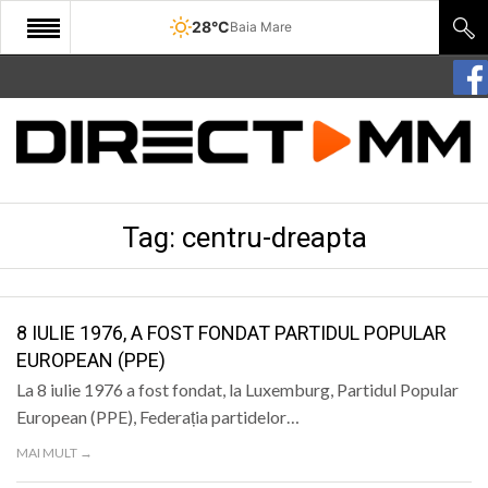
28°C
Baia Mare
START
COMUNITATE
EDITORIAL
Tag:
centru-dreapta
CULTURA
ECONOMIE
SANATATE
8 IULIE 1976, A FOST FONDAT PARTIDUL POPULAR
EUROPEAN (PPE)
SPORT
La 8 iulie 1976 a fost fondat, la Luxemburg, Partidul Popular
SPECIAL
European (PPE), Federația partidelor…
MAI MULT →
POLITIC