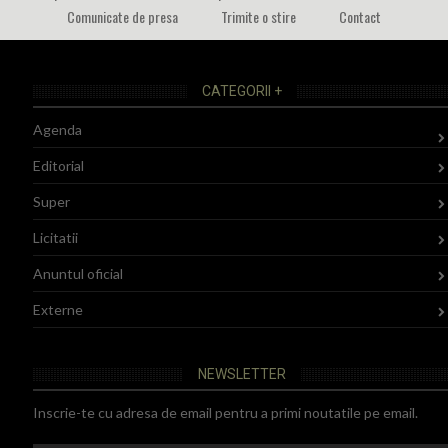
Comunicate de presa
Trimite o stire
Contact
CATEGORII +
Agenda
Editorial
Super
Licitatii
Anuntul oficial
Externe
NEWSLETTER
Inscrie-te cu adresa de email pentru a primi noutatile pe email.