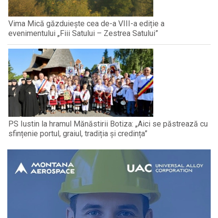
Vima Mică găzduiește cea de-a VIII-a ediție a
evenimentului „Fiii Satului – Zestrea Satului”
PS Iustin la hramul Mănăstirii Botiza: „Aici se păstrează cu
sfințenie portul, graiul, tradiția și credința”