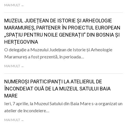
LIFE
MAI MULT →
MUZEUL JUDEȚEAN DE ISTORIE ȘI ARHEOLOGIE
MARAMUREȘ, PARTENER ÎN PROIECTUL EUROPEAN
„SPAȚIU PENTRU NOILE GENERAȚII” DIN BOSNIA ȘI
HERȚEGOVINA
O delegație a Muzeului Județean de Istorie și Arheologie
Maramureș a fost prezentă, în perioada…
MAI MULT →
NUMEROȘI PARTICIPANȚI LA ATELIERUL DE
ÎNCONDEIAT OUĂ DE LA MUZEUL SATULUI BAIA
MARE
Ieri, 7 aprilie, la Muzeul Satului din Baia Mare s-a organizat un
atelier de încondeiere…
MAI MULT →