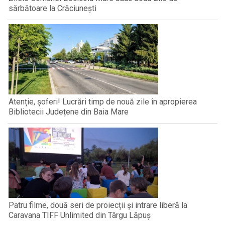
sărbătoare la Crăciunești
Atenție, șoferi! Lucrări timp de nouă zile în apropierea
Bibliotecii Județene din Baia Mare
Patru filme, două seri de proiecții și intrare liberă la
Caravana TIFF Unlimited din Târgu Lăpuș