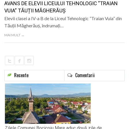
AVANS DE ELEVII LICEULUI TEHNOLOGIC ”TRAIAN
VUIA” TĂUȚII MĂGHERĂUȘ
Elevii clasei a IV-a B de la Liceul Tehnologic ”Traian Vuia” din
Tăuții Măgherăuș, îndrumați…
MAI MULT →
Recente
Comentarii
Zilele Comunei Bocicoiu Mare aduc două zile de