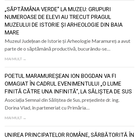
„SĂPTĂMÂNA VERDE” LA MUZEU: GRUPURI
NUMEROASE DE ELEVI AU TRECUT PRAGUL
MUZEULUI DE ISTORIE ȘI ARHEOLOGIE DIN BAIA
MARE
Muzeul Județean de Istorie și Arheologie Maramureș a avut
parte de o săptămână productivă, bucurându-se…
MAI MULT →
POETUL MARAMUREȘEAN ION BOGDAN VA FI
OMAGIAT ÎN CADRUL EVENIMENTULUI „O LUME
FINITĂ CĂTRE UNA INFINITĂ”, LA SĂLIȘTEA DE SUS
Asociația Semnal din Săliștea de Sus, președinte dr. ing.
Dorina Vlad, în parteneriat cu Primăria…
MAI MULT →
UNIREA PRINCIPATELOR ROMÂNE, SĂRBĂTORITĂ ÎN