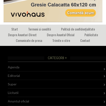
Start
Termeni si conditii
Politică de confidențialitate
Despre Anunturi Direct
Despre Anuntul Oficial
Publicitate
Comunicate de presa
Trimite o stire
Contact
CATEGORII +
Agenda
Editorial
Super
Licitatii
Anuntul oficial