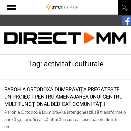
31°C
Baia Mare
START
COMUNITATE
EDITORIAL
Tag:
activitati culturale
CULTURA
ECONOMIE
SANATATE
PAROHIA ORTODOXĂ DUMBRĂVIȚA PREGĂTEȘTE
UN PROIECT PENTRU AMENAJAREA UNUI CENTRU
SPORT
MULTIFUNCȚIONAL DEDICAT COMUNITĂȚII
SPECIAL
Parohia Ortodoxă Dumbrăvița intenționează să transforme o
anexă gospodărească aflată în curtea casei parohiale într-
POLITIC
un…