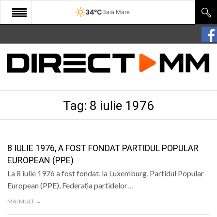
34°C
Baia Mare
START
COMUNITATE
EDITORIAL
Tag:
8 iulie 1976
CULTURA
ECONOMIE
SANATATE
8 IULIE 1976, A FOST FONDAT PARTIDUL POPULAR
EUROPEAN (PPE)
SPORT
La 8 iulie 1976 a fost fondat, la Luxemburg, Partidul Popular
SPECIAL
European (PPE), Federația partidelor…
MAI MULT →
POLITIC