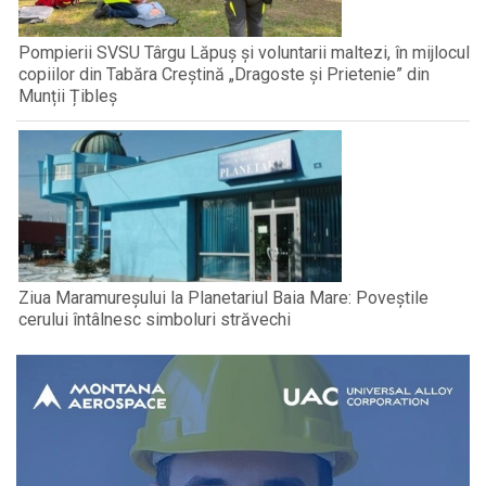
Pompierii SVSU Târgu Lăpuș și voluntarii maltezi, în mijlocul
copiilor din Tabăra Creștină „Dragoste și Prietenie” din
Munții Țibleș
Ziua Maramureșului la Planetariul Baia Mare: Poveștile
cerului întâlnesc simboluri străvechi