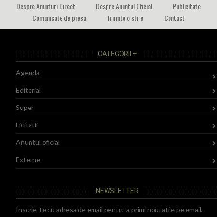
Despre Anunturi Direct
Despre Anuntul Oficial
Publicitate
Comunicate de presa
Trimite o stire
Contact
CATEGORII +
Agenda
Editorial
Super
Licitatii
Anuntul oficial
Externe
NEWSLETTER
Inscrie-te cu adresa de email pentru a primi noutatile pe email.