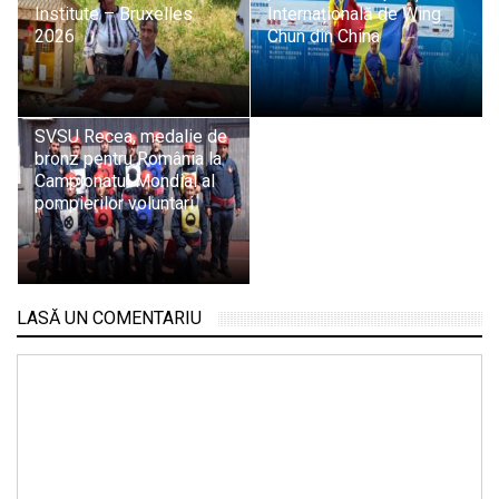
Institute – Bruxelles
Internațională de Wing
2026
Chun din China
SVSU Recea, medalie de
bronz pentru România la
Campionatul Mondial al
pompierilor voluntari
LASĂ UN COMENTARIU