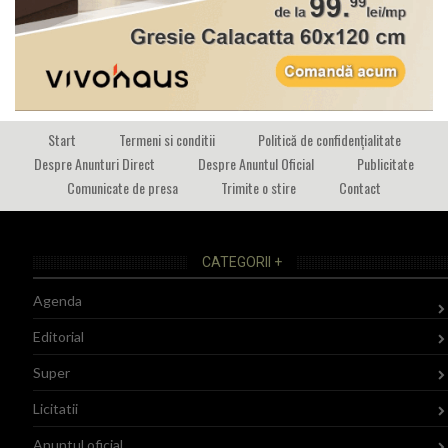
Start
Termeni si conditii
Politică de confidențialitate
Despre Anunturi Direct
Despre Anuntul Oficial
Publicitate
Comunicate de presa
Trimite o stire
Contact
CATEGORII +
Agenda
Editorial
Super
Licitatii
Anuntul oficial