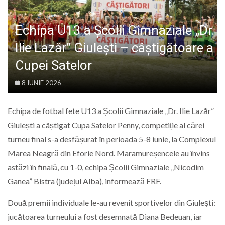
LIFE
Echipa U13 a Școlii Gimnaziale „Dr.
Ilie Lazăr” Giulești – câștigătoare a
Cupei Satelor
8 IUNIE 2026
Echipa de fotbal fete U13 a Școlii Gimnaziale „Dr. Ilie Lazăr”
Giulești a câștigat Cupa Satelor Penny, competiție al cărei
turneu final s-a desfășurat în perioada 5-8 iunie, la Complexul
Marea Neagră din Eforie Nord. Maramureșencele au învins
astăzi în finală, cu 1-0, echipa Școlii Gimnaziale „Nicodim
Ganea” Bistra (județul Alba), informează FRF.
Două premii individuale le-au revenit sportivelor din Giulești:
jucătoarea turneului a fost desemnată Diana Bedeuan, iar