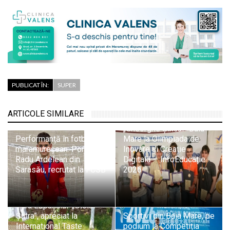
PUBLICAT ÎN:
SUPER
Trei medalii de aur și
două de bronz pentru
ARTICOLE SIMILARE
elevii Colegiului
„Gheorghe Șincai” Baia
Performanță în fotbalul
Mare la Olimpiada de
maramureșean: Portarul
Inovare și Creație
Radu Ardelean din
Digitală – InfoEducație
Sarasău, recrutat la FCSB
2026
Tradiție și pasiune din
Țara Lăpușului: „Oloiul
Șatra”, apreciat la
Sportivi din Baia Mare, pe
International Taste
podium la Competiția