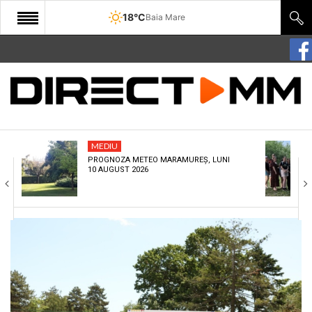
18°C
Baia Mare
START
COMUNITATE
EDITORIAL
MEDIU
CULTURA
PROGNOZA METEO MARAMUREȘ, LUNI
10 AUGUST 2026
ECONOMIE
SANATATE
SPORT
SPECIAL
POLITIC