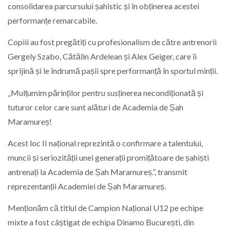
consolidarea parcursului șahistic și în obținerea acestei
performanțe remarcabile.
Copiii au fost pregătiți cu profesionalism de către antrenorii
Gergely Szabo, Cătălin Ardelean și Alex Geiger, care îi
sprijină și le îndrumă pașii spre performanță în sportul minții.
„Mulțumim părinților pentru susținerea necondiționată și
tuturor celor care sunt alături de Academia de Șah
Maramureș!
Acest loc II național reprezintă o confirmare a talentului,
muncii și seriozității unei generații promițătoare de șahiști
antrenați la Academia de Șah Maramureș.”, transmit
reprezentanții Academiei de Șah Maramureș.
Menționăm că titlul de Campion Național U12 pe echipe
mixte a fost câștigat de echipa Dinamo București, din