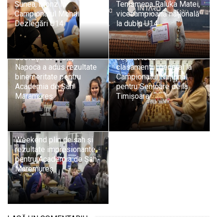
Șunea, bronz la
Tenismena Raluka Matei,
Campionatul Mondial de
vicecampioană națională
Dezlegări U14
la dublu U14
Performanță remarcabilă
pentru Academia de Șah
Festivalul Pegas Winter
Maramureș: Sara Șunea a
desfășurat la Cluj-
obținut locul 7 în
Napoca a adus rezultate
clasamentul general la
binemeritate pentru
Campionatul Național
Academia de Șah
pentru Senioare de la
Maramureș
Timișoara
Weekend plin de șah și
rezultate impresionante
pentru Academia de Șah
Maremureș