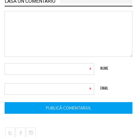
LASĂ UN COMENTARIU
*
NUME
*
EMAIL