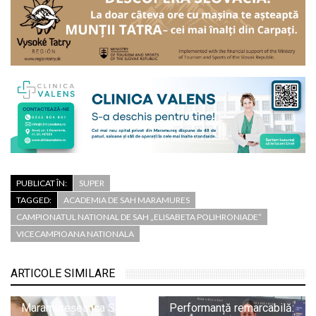
PUBLICAT ÎN:
SUPER
TAGGED:
ACADEMIA DE SAH MARAMURES
CAMPIONATUL NATIONAL DE SAH „ELISABETA POLIHRONIADE”
VICECAMPIOANA NATIONALA
ARTICOLE SIMILARE
Maramureșeanca Sara
Performanță remarcabilă: