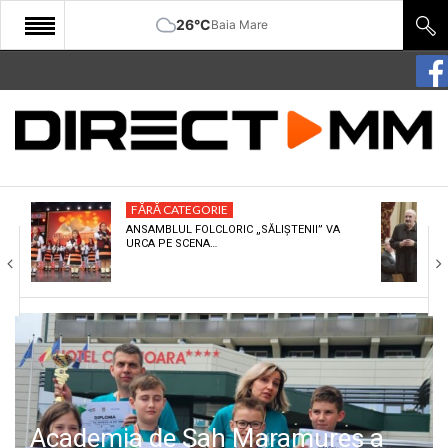
26°C
Baia Mare
START
COMUNITATE
EDITORIAL
FĂRĂ CATEGORIE
CULTURA
ANSAMBLUL FOLCLORIC „SĂLIȘTENII” VA
URCA PE SCENA…
ECONOMIE
SANATATE
SPORT
SPECIAL
POLITIC
Academia de Șah Maramureș a