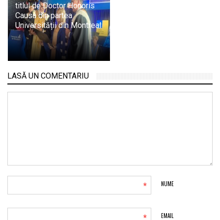
titlul de Doctor Honoris
Causa din partea
Universității din Montreal
LASĂ UN COMENTARIU
*
NUME
*
EMAIL