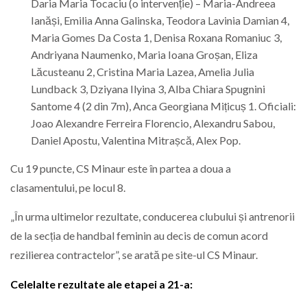
Daria Maria Tocaciu (o intervenție) – Maria-Andreea
Ianăși, Emilia Anna Galinska, Teodora Lavinia Damian 4,
Maria Gomes Da Costa 1, Denisa Roxana Romaniuc 3,
Andriyana Naumenko, Maria Ioana Groșan, Eliza
Lăcusteanu 2, Cristina Maria Lazea, Amelia Julia
Lundback 3, Dziyana Ilyina 3, Alba Chiara Spugnini
Santome 4 (2 din 7m), Anca Georgiana Mițicuș 1. Oficiali:
Joao Alexandre Ferreira Florencio, Alexandru Sabou,
Daniel Apostu, Valentina Mitrașcă, Alex Pop.
Cu 19 puncte, CS Minaur este în partea a doua a
clasamentului, pe locul 8.
„În urma ultimelor rezultate, conducerea clubului și antrenorii
de la secția de handbal feminin au decis de comun acord
rezilierea contractelor”, se arată pe site-ul CS Minaur.
Celelalte rezultate ale etapei a 21-a: