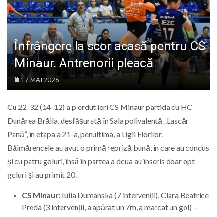
LIFE
Înfrângere la scor acasă pentru CS
Minaur. Antrenorii pleacă
17 MAI 2026
Cu 22-32 (14-12) a pierdut ieri CS Minaur partida cu HC
Dunărea Brăila, desfășurată în Sala polivalentă „Lascăr
Pană”, în etapa a 21-a, penultima, a Ligii Florilor.
Băimărencele au avut o primă repriză bună, în care au condus
și cu patru goluri, însă în partea a doua au înscris doar opt
goluri și au primit 20.
CS Minaur:
Iulia Dumanska (7 intervenții), Clara Beatrice
Preda (3 intervenții, a apărat un 7m, a marcat un gol) –