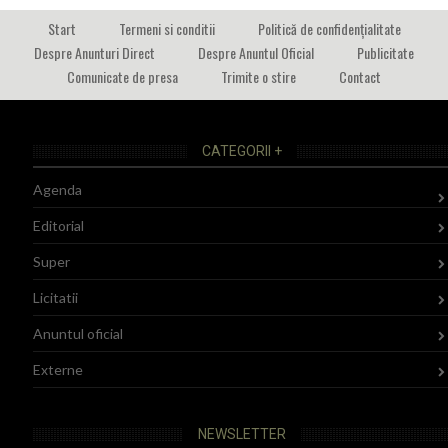
Start
Termeni si conditii
Politică de confidențialitate
Despre Anunturi Direct
Despre Anuntul Oficial
Publicitate
Comunicate de presa
Trimite o stire
Contact
CATEGORII +
Agenda
Editorial
Super
Licitatii
Anuntul oficial
Externe
NEWSLETTER