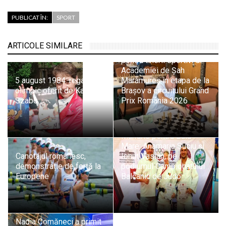
PUBLICAT ÎN:
SPORT
ARTICOLE SIMILARE
Evoluții promițătoare
pentru tinerii sportivi ai
Academiei de Șah
5 august 1984: regalul
Maramureș în etapa de la
olimpic oferit de Kati
Brașov a circuitului Grand
Szabo
Prix România 2026
Mândrie pentru Baia
Mare: Anamaria Suciu și
Canotajul românesc,
Ionuț Vasian, pe
demonstrație de forță la
podiumul Campionatului
Europene
Balcanic de Judo
Nadia Comăneci a primit