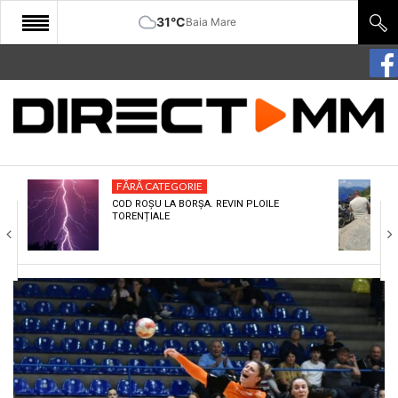
31°C
Baia Mare
START
COMUNITATE
EDITORIAL
FĂRĂ CATEGORIE
CULTURA
COD ROȘU LA BORȘA. REVIN PLOILE
TORENȚIALE
ECONOMIE
SANATATE
SPORT
SPECIAL
POLITIC