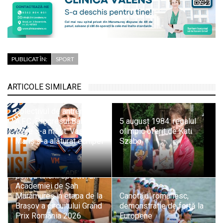
PUBLICAT ÎN:
SPORT
ARTICOLE SIMILARE
Colectivul de antrenori al
A.F.C. Progresul Baia
5 august 1984: regalul
Mare s-a mărit: Vasile
olimpic oferit de Kati
Mariș s-a alăturat echipei
Szabo
Evoluții promițătoare
pentru tinerii sportivi ai
Academiei de Șah
Maramureș în etapa de la
Canotajul românesc,
Brașov a circuitului Grand
demonstrație de forță la
Prix România 2026
Europene