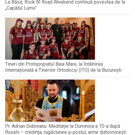
La Băiuț, Rock N’ Road Weekend continuă povestea de la
„Capătul Lumii”
Tineri din Protopopiatul Baia Mare, la Întâlnirea
Internațională a Tinerilor Ortodocși (ITO) de la București
Pr. Adrian Dobreanu: Meditație la Duminica a 10-a după
Rusalii – credința, rugăciunea și postul, arme duhovnicești