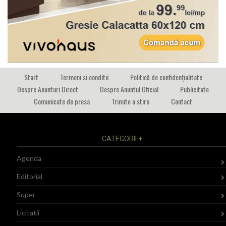
Start
Termeni si conditii
Politică de confidențialitate
Despre Anunturi Direct
Despre Anuntul Oficial
Publicitate
Comunicate de presa
Trimite o stire
Contact
CATEGORII +
Agenda
Editorial
Super
Licitatii