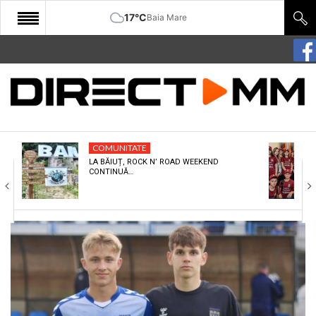
17°C
Baia Mare
START
COMUNITATE
EDITORIAL
COMUNITATE
CULTURA
LA BĂIUȚ, ROCK N’ ROAD WEEKEND
CONTINUĂ…
ECONOMIE
SANATATE
SPORT
SPECIAL
POLITIC