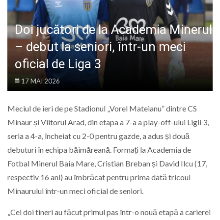
LIFE
Doi jucători de la Academia Minerul
– debut la seniori, într-un meci
oficial de Liga 3
17 MAI 2026
Meciul de ieri de pe Stadionul „Vorel Mateianu” dintre CS
Minaur și Viitorul Arad, din etapa a 7-a a play-off-ului Ligii 3,
seria a 4-a, încheiat cu 2-0 pentru gazde, a adus și două
debuturi în echipa băimăreană. Formați la Academia de
Fotbal Minerul Baia Mare, Cristian Breban și David Ilcu (17,
respectiv 16 ani) au îmbrăcat pentru prima dată tricoul
Minaurului într-un meci oficial de seniori.
„Cei doi tineri au făcut primul pas într-o nouă etapă a carierei