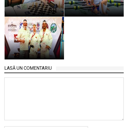
Mândrie pentru Baia
Mare: Anamaria Suciu și
Ionuț Vasian, pe
podiumul Campionatului
Balcanic de Judo
LASĂ UN COMENTARIU