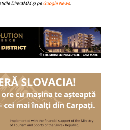
tirile DirectMM și pe
Google News
.