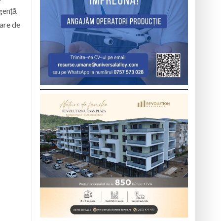
rgență
mare de