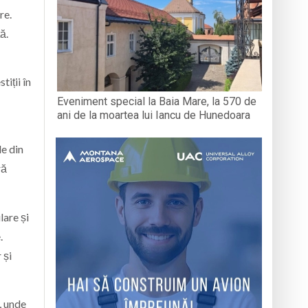
re.
ă.
iții în
Eveniment special la Baia Mare, la 570 de
ani de la moartea lui Iancu de Hunedoara
le din
ră
lare și
.
 și
, unde