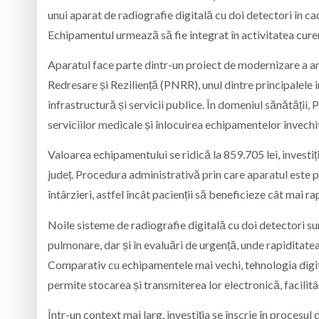
unui aparat de radiografie digitală cu doi detectori în c
Echipamentul urmează să fie integrat în activitatea curent
Aparatul face parte dintr-un proiect de modernizare a ambu
Redresare și Reziliență (PNRR), unul dintre principalele 
infrastructură și servicii publice. În domeniul sănătății,
serviciilor medicale și înlocuirea echipamentelor învechi
Valoarea echipamentului se ridică la 859.705 lei, investiț
județ. Procedura administrativă prin care aparatul este pus
întârzieri, astfel încât pacienții să beneficieze cât mai ra
Noile sisteme de radiografie digitală cu doi detectori sun
pulmonare, dar și în evaluări de urgență, unde rapiditatea
Comparativ cu echipamentele mai vechi, tehnologia digit
permite stocarea și transmiterea lor electronică, facilitâ
Într-un context mai larg, investiția se înscrie în procesu