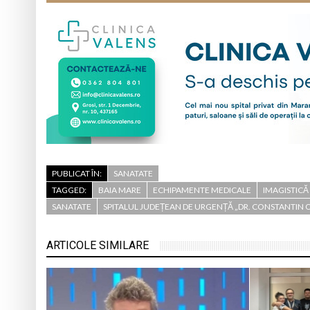
PUBLICAT ÎN:
SANATATE
TAGGED:
BAIA MARE
ECHIPAMENTE MEDICALE
IMAGISTICĂ
SANATATE
SPITALUL JUDEȚEAN DE URGENȚĂ „DR. CONSTANTIN 
ARTICOLE SIMILARE