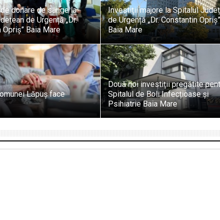
de donare de sânge la
Investiții majore la Spitalul Jude
udețean de Urgență „Dr.
de Urgență „Dr. Constantin Opriș”
 Opriș” Baia Mare
Baia Mare
Două noi investiții pregătite pen
comunei Lăpuș face
Spitalul de Boli Infecțioase și
Psihiatrie Baia Mare