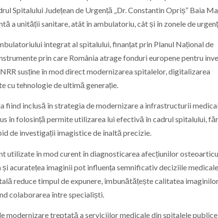
adrul Spitalului Județean de Urgență „Dr. Constantin Opriș” Baia Ma
ă a unității sanitare, atât în ambulatoriu, cât și în zonele de urgenț
latoriului integrat al spitalului, finanțat prin Planul Național de
instrumente prin care România atrage fonduri europene pentru invest
 PNRR susține în mod direct modernizarea spitalelor, digitalizarea
te cu tehnologie de ultimă generație.
ia fiind inclusă în strategia de modernizare a infrastructurii medica
 în folosință permite utilizarea lui efectivă în cadrul spitalului, fă
pid de investigații imagistice de înaltă precizie.
t utilizate în mod curent în diagnosticarea afecțiunilor osteoarticu
 și acuratețea imaginii pot influența semnificativ deciziile medicale
ală reduce timpul de expunere, îmbunătățește calitatea imaginilor
nd colaborarea între specialiști.
l de modernizare treptată a serviciilor medicale din spitalele publice