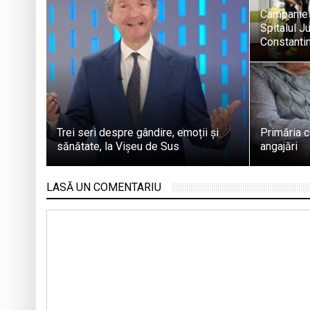
Campanie 
Spitalul J
Constantin
Trei seri despre gândire, emoții și
Primăria 
sănătate, la Vișeu de Sus
angajări
LASĂ UN COMENTARIU