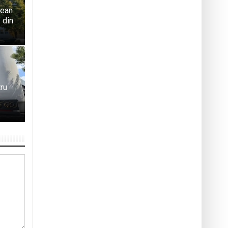
țean
 din
tru