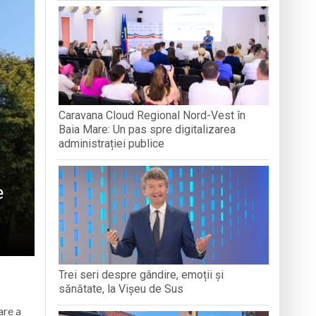
„LEGĂTURI LITERARE”
DIVERSIT
ăra Creștină „Dragoste și Prietenie” din
boluri străvechi
ență Socială Baia Mare prin activități de
Caravana Cloud Regional Nord-Vest în
Baia Mare: Un pas spre digitalizarea
administrației publice
e
Trei seri despre gândire, emoții și
sănătate, la Vișeu de Sus
are a