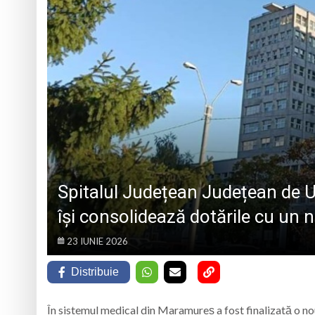
Pompierii SVSU Târg
Munții Țibleș
Ziua Maramureșului 
Săptămâna Mondială 
informare și sprij
Mireșu Mare devine
Spitalul Județean Județean de U
își consolidează dotările cu un n
23 IUNIE 2026
Distribuie
În sistemul medical din Maramureș a fost finalizată o n