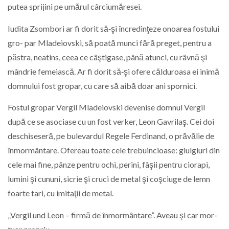
putea sprijini pe umărul cârciumăresei.
Iudita Zsombori ar fi dorit să‑şi încredinţeze onoarea fostului
gro- par Mladeiovski, să poată munci fără preget, pentru a
păstra, neatins, ceea ce câştigase, până atunci, cu râvnă şi
mândrie femeiască. Ar fi dorit să‑şi ofere călduroasa ei inimă
domnului fost gropar, cu care să aibă doar ani spornici.
Fostul gropar Vergil Mladeiovski devenise domnul Vergil
după ce se asociase cu un fost verker, Leon Gavrilaş. Cei doi
deschiseseră, pe bulevardul Regele Ferdinand, o prăvălie de
înmormântare. Ofereau toate cele trebuincioase: giulgiuri din
cele mai fine, pânze pentru ochi, perini, fâşii pentru ciorapi,
lumini şi cununi, sicrie şi cruci de metal şi coşciuge de lemn
foarte tari, cu imitaţii de metal.
„Vergil und Leon – firmă de înmormântare”. Aveau şi car mor-