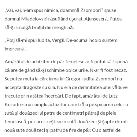
„Vai, vai, n‑am spus nimica, doamnnă Zsombori”, spuse
domnul Mladeiovski răsuflând uşurat. Ajunseseră. Putea
să‑şi smulgă braţul din menghină.
„Poţi să‑mi spui Iudita, Vergil. De‑acuma încolo suntem
împreună”.
Amărâtul de achizitor de păr femeiesc ar fi putut să‑i spună
că are de gând să‑şi schimbe obiceiurile. N‑ar fi fost necaz.
Se putea muta la cârciuma lui Gregor. Iudita Zsombori nu
accepta dragoste cu sila. Nu era de demnitatea unei văduve
trecute prin atâtea încercări. De fapt, amărâtul de Lutz
Korodi era un simplu achizitor care trăia pe spinarea celor o
sută şi douăzeci şi patru de centimetri pătraţi de piele
femeiască, pe care creşteau o sută douăzeci şi şapte de mii
nouă sute douăzeci şi patru de fire de păr. Cu o astfel de