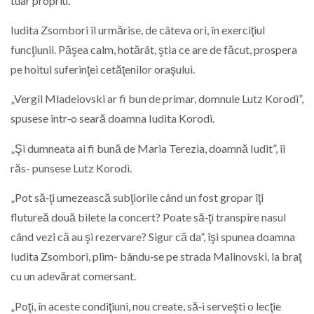
tuar propriu.
Iudita Zsombori îl urmărise, de câteva ori, în exerciţiul
funcţiunii. Păşea calm, hotărât, ştia ce are de făcut, prospera
pe hoitul suferinţei cetăţenilor oraşului.
„Vergil Mladeiovski ar fi bun de primar, domnule Lutz Korodi”,
spusese într‑o seară doamna Iudita Korodi.
„Şi dumneata ai fi bună de Maria Terezia, doamnă Iudit”, îi
răs- punsese Lutz Korodi.
„Pot să‑ţi umezească subţiorile când un fost gropar îţi
flutureă două bilete la concert? Poate să‑ţi transpire nasul
când vezi că au şi rezervare? Sigur că da”, îşi spunea doamna
Iudita Zsombori, plim- bându‑se pe strada Malinovski, la braţ
cu un adevărat comersant.
„Poţi, în aceste condiţiuni, nou create, să‑i serveşti o lecţie