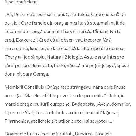
fusese suficient.
„Ah, Petki, ce prostioare spui. Care Telciu. Care cucoană de
pe‑aici! Care femeie din oraş ar merita să stea, mai mult de
zece minute, lângă domnul Thury? Trei săptămâni! Nu te
cred. Exagerezi! Cred că ai obser‑ vat, trecerea fără
întrerupere, lunecat, de la o coardă la alta, e pentru domnul
Thury un joc simplu. Natural. Biologic. Asta e arta interpre-
tării, pe care dumneata, Petki, văd că n‑o poţi înţelege”, spuse
dom- nişoara Comşa.
Membrii Consiliului Orăşenesc strângeau mâna care ţinuse
arcu- şul. Marele artist le povestea despre realizările lui, în
marele oraş al culturii europene: Budapesta. „Avem, domnilor,
Opera de Stat, Tea- trele bulevardiere, Teatrul Naţional,
Filarmonica, atelierele artiştilor pictori şi sculptori…”
Doamnele făcură cerc în jurul lui. „Dunărea. Pasajele.