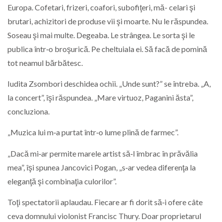
Europa. Cofetari, frizeri, coafori, subofiţeri, mă- celari şi
brutari, achizitori de produse vii şi moarte. Nu le răspundea.
Soseau şi mai multe. Degeaba. Le strângea. Le sorta şi le
publica într‑o broşurică. Pe cheltuiala ei. Să facă de pomină
tot neamul bărbătesc.
Iudita Zsombori deschidea ochii. „Unde sunt?” se întreba. „A,
la concert”, îşi răspundea. „Mare virtuoz, Paganini ăsta”,
concluziona.
„Muzica lui m‑a purtat într‑o lume plină de farmec”.
„Dacă mi‑ar permite marele artist să‑l îmbrac în prăvălia
mea”, îşi spunea Jancovici Pogan, „s‑ar vedea diferenţa la
eleganţă şi combinaţia culorilor”.
Toţi spectatorii aplaudau. Fiecare ar fi dorit să‑i ofere câte
ceva domnului violonist Francisc Thury. Doar proprietarul