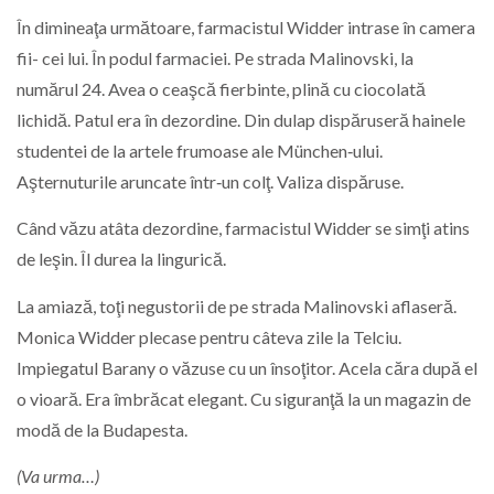
În dimineaţa următoare, farmacistul Widder intrase în camera
fii- cei lui. În podul farmaciei. Pe strada Malinovski, la
numărul 24. Avea o ceaşcă fierbinte, plină cu ciocolată
lichidă. Patul era în dezordine. Din dulap dispăruseră hainele
studentei de la artele frumoase ale München‑ului.
Aşternuturile aruncate într‑un colţ. Valiza dispăruse.
Când văzu atâta dezordine, farmacistul Widder se simţi atins
de leşin. Îl durea la lingurică.
La amiază, toţi negustorii de pe strada Malinovski aflaseră.
Monica Widder plecase pentru câteva zile la Telciu.
Impiegatul Barany o văzuse cu un însoţitor. Acela căra după el
o vioară. Era îmbrăcat elegant. Cu siguranţă la un magazin de
modă de la Budapesta.
(Va urma…)