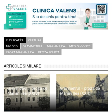
PUBLICAT ÎN:
CULTURA
TAGGED:
GRAVIMETRUL
MARIAN ILEA
MEDIO MONTE
PROZA MARIAN ILEA
PROZA SCURTA
ARTICOLE SIMILARE
Gravimetrul – proză de
Gravimetrul – proză de
Marian Ilea (XXIV)
Marian Ilea (XXII)