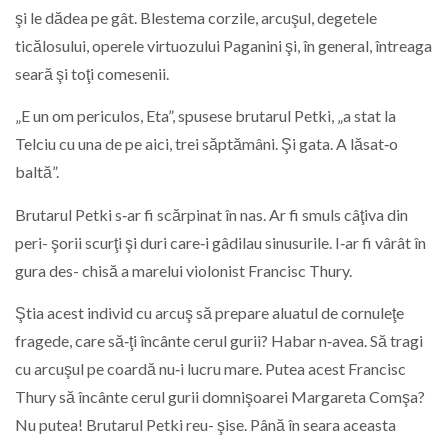
şi le dădea pe gât. Blestema corzile, arcuşul, degetele
ticălosului, operele virtuozului Paganini şi, în general, întreaga
seară şi toţi comesenii.
„E un om periculos, Eta”, spusese brutarul Petki, „a stat la
Telciu cu una de pe aici, trei săptămâni. Şi gata. A lăsat‑o
baltă”.
Brutarul Petki s‑ar fi scărpinat în nas. Ar fi smuls câţiva din
peri- şorii scurţi şi duri care‑i gâdilau sinusurile. I‑ar fi vârât în
gura des- chisă a marelui violonist Francisc Thury.
Ştia acest individ cu arcuş să prepare aluatul de cornuleţe
fragede, care să‑ţi încânte cerul gurii? Habar n‑avea. Să tragi
cu arcuşul pe coardă nu‑i lucru mare. Putea acest Francisc
Thury să încânte cerul gurii domnişoarei Margareta Comşa?
Nu putea! Brutarul Petki reu- şise. Până în seara aceasta