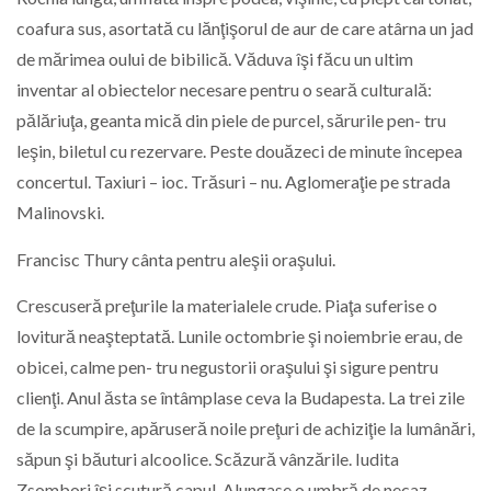
coafura sus, asortată cu lănţişorul de aur de care atârna un jad
de mărimea oului de bibilică. Văduva îşi făcu un ultim
inventar al obiectelor necesare pentru o seară culturală:
pălăriuţa, geanta mică din piele de purcel, sărurile pen- tru
leşin, biletul cu rezervare. Peste douăzeci de minute începea
concertul. Taxiuri – ioc. Trăsuri – nu. Aglomeraţie pe strada
Malinovski.
Francisc Thury cânta pentru aleşii oraşului.
Crescuseră preţurile la materialele crude. Piaţa suferise o
lovitură neaşteptată. Lunile octombrie şi noiembrie erau, de
obicei, calme pen- tru negustorii oraşului şi sigure pentru
clienţi. Anul ăsta se întâmplase ceva la Budapesta. La trei zile
de la scumpire, apăruseră noile preţuri de achiziţie la lumânări,
săpun şi băuturi alcoolice. Scăzură vânzările. Iudita
Zsombori îşi scutură capul. Alungase o umbră de necaz.