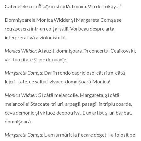
Cafenelele cu măsuţe în stradă. Lumini. Vin de Tokay…”
Domnişoarele Monica Widder şi Margareta Comşa se
retrăseseră într‑un colţ al sălii. Vorbeau despre arta
interpretativă a violonistului.
Monica Widder:
Ai auzit, domnişoară, în concertul Ceaikovski,
vir‑ tuozitate şi joc de nuanţe.
Margareta Comşa:
Dar în rondo capricioso, cât ritm, câtă
lejeri- tate, ce salturi vivace, domnişoară Monica!
Monica Widder:
Şi câtă melancolie, Margareta, şi câtă
melancolie! Staccate, triluri, arpegii, pasagii în triplu coarde,
ceva demonic şi virtuoz deopotrivă. E un artist şi un bărbat,
domnişoară.
Margareta Comşa:
L‑am urmărit la fiecare deget, l‑a folosit pe