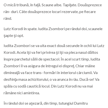
O mică tribună, în faţă. Scaune albe. Tapiţate. Douăsprezece
rân- duri. Câte douăsprezece locuri rezervate, pe fiecare
rând.
Lutz Korodi în spate. Iudita Zsombori pe rândul doi, scaunele
şapte şi opt.
Iudita Zsombori se va uita exact două secunde în ochii lui Lutz
Korodi. Acela îşi va feri privirea şi îşi va pleca nasul dăltos
înspre parchetul sălii de spectacol. În acel scurt timp, Iudita
Zsombori îl va asigura de întregul ei dispreţ. Chiar mâine
dimineaţă va face trans- formări în interiorul cârciumii. Va
desfiinţa masa achizitorului, o va arunca în râu. Ducă‑se! Va
spăla cu sodă caustică locul. Din Lutz Korodi nu va mai
rămâne nici amintirea.
În rândul doi se aşezară, din timp, tutungiul Dumitru