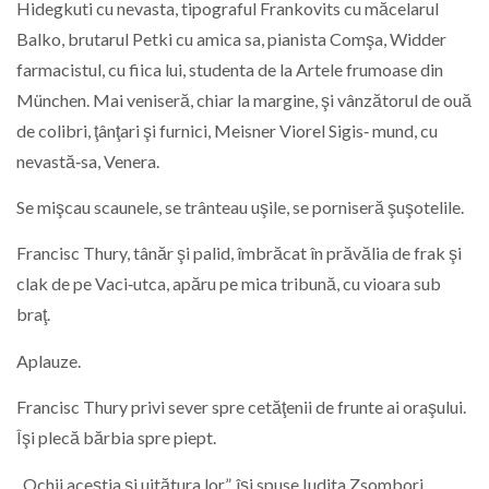
Hidegkuti cu nevasta, tipograful Frankovits cu măcelarul
Balko, brutarul Petki cu amica sa, pianista Comşa, Widder
farmacistul, cu fiica lui, studenta de la Artele frumoase din
München. Mai veniseră, chiar la margine, şi vânzătorul de ouă
de colibri, ţânţari şi furnici, Meisner Viorel Sigis‑ mund, cu
nevastă‑sa, Venera.
Se mişcau scaunele, se trânteau uşile, se porniseră şuşotelile.
Francisc Thury, tânăr şi palid, îmbrăcat în prăvălia de frak şi
clak de pe Vaci‑utca, apăru pe mica tribună, cu vioara sub
braţ.
Aplauze.
Francisc Thury privi sever spre cetăţenii de frunte ai oraşului.
Îşi plecă bărbia spre piept.
„Ochii aceştia şi uitătura lor”, îşi spuse Iudita Zsombori,