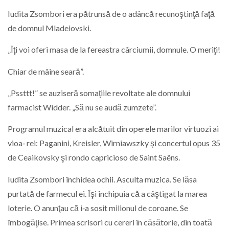
Iudita Zsombori era pătrunsă de o adâncă recunoştinţă faţă
de domnul Mladeiovski.
„Îţi voi oferi masa de la fereastra cârciumii, domnule. O meriţi!
Chiar de mâine seară”.
„Pssttt!” se auziseră somaţiile revoltate ale domnului
farmacist Widder. „Să nu se audă zumzete”.
Programul muzical era alcătuit din operele marilor virtuozi ai
vioa‑ rei: Paganini, Kreisler, Wirniawszky şi concertul opus 35
de Ceaikovsky şi rondo capricioso de Saint Saëns.
Iudita Zsombori închidea ochii. Asculta muzica. Se lăsa
purtată de farmecul ei. Îşi închipuia că a câştigat la marea
loterie. O anunţau că i‑a sosit milionul de coroane. Se
îmbogăţise. Primea scrisori cu cereri în căsătorie, din toată