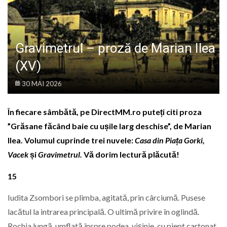
LIFE
Gravimetrul – proză de Marian Ilea
(XV)
30 MAI 2026
În fiecare sâmbătă, pe DirectMM.ro puteți citi proza
”Grăsane făcând baie cu ușile larg deschise”, de Marian
Ilea. Volumul cuprinde trei nuvele:
Casa din Piața Gorki,
Vacek
și
Gravimetrul.
Vă dorim lectură plăcută!
15
Iudita Zsombori se plimba, agitată, prin cârciumă. Pusese
lacătul la intrarea principală. O ultimă privire în oglindă.
Rochia lungă, umflată înspre podea, vişinie, cu piept cartonat,