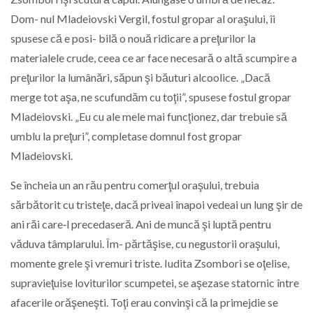
Dom- nul Mladeiovski Vergil, fostul gropar al oraşului, îi
spusese că e posi- bilă o nouă ridicare a preţurilor la
materialele crude, ceea ce ar face necesară o altă scumpire a
preţurilor la lumânări, săpun şi băuturi alcoolice. „Dacă
merge tot aşa, ne scufundăm cu toţii”, spusese fostul gropar
Mladeiovski. „Eu cu ale mele mai funcţionez, dar trebuie să
umblu la preţuri”, completase domnul fost gropar
Mladeiovski.
Se încheia un an rău pentru comerţul oraşului, trebuia
sărbătorit cu tristeţe, dacă priveai înapoi vedeai un lung şir de
ani răi care‑l precedaseră. Ani de muncă şi luptă pentru
văduva tâmplarului. Îm- părtăşise, cu negustorii oraşului,
momente grele şi vremuri triste. Iudita Zsombori se oţelise,
supravieţuise loviturilor scumpetei, se aşezase statornic între
afacerile orăşeneşti. Toţi erau convinşi că la primejdie se