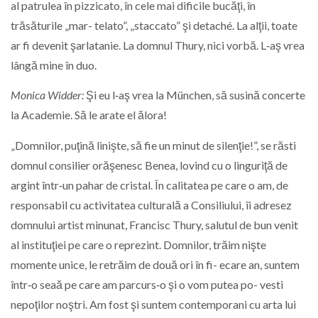
al patrulea în pizzicato, în cele mai dificile bucăţi, în
trăsăturile „mar- telato”, „staccato” şi detaché. La alţii, toate
ar fi devenit şarlatanie. La domnul Thury, nici vorbă. L‑aş vrea
lângă mine în duo.
Monica Widder:
Şi eu l‑aş vrea la München, să susină concerte
la Academie. Să le arate el ălora!
„Domnilor, puţină linişte, să fie un minut de silenţie!”, se răsti
domnul consilier orăşenesc Benea, lovind cu o linguriţă de
argint într‑un pahar de cristal. În calitatea pe care o am, de
responsabil cu activitatea culturală a Consiliului, îi adresez
domnului artist minunat, Francisc Thury, salutul de bun venit
al instituţiei pe care o reprezint. Domnilor, trăim nişte
momente unice, le retrăim de două ori în fi- ecare an, suntem
într‑o seaă pe care am parcurs‑o şi o vom putea po- vesti
nepoţilor noştri. Am fost şi suntem contemporani cu arta lui