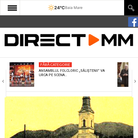
24°C
Baia Mare
START
COMUNITATE
EDITORIAL
FĂRĂ CATEGORIE
CULTURA
ANSAMBLUL FOLCLORIC „SĂLIȘTENII” VA
URCA PE SCENA…
ECONOMIE
SANATATE
SPORT
SPECIAL
POLITIC