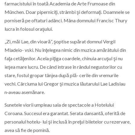
farmacistului în toată Academia de Arte Frumoase din
München. Doar piperniciţi, strâmbi şi deformaţi. Doamnele se
porniseră pe oftaturi adânci. Mâna domnului Francisc Thury
lucra în folosul oraşului.
„Zi, măi Lae, din vioară”, şoptise supărat domnul Vergil
Mladeio- vski. Nu înţelegea nimic din muzica amărâtului din
faţa cetăţenilor. Acela piţiga coardele, chinuia arcuşul şi nu
ieşea mare lucru. De când intrase în rândul negustorilor cu
stare, fostul gropar tânjea după plă- cerile din vremurile
vechi. Cârciuma lui Gregor şi muzica lăutarului Lae Ladislau
n‑aveau asemănare.
Sunetele viorii umpleau sala de spectacole a Hotelului
Coroana. Succesul era garantat. Serata dansantă, oferită de
personalul hotelu- lui şi inclusă în preţul biletelor cu rezervare,
avea să fie de pomină.