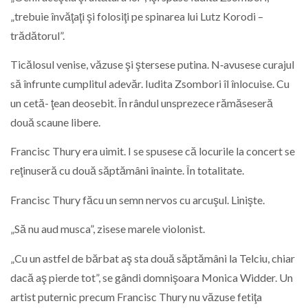
„trebuie învăţaţi şi folosiţi pe spinarea lui Lutz Korodi –
trădătorul”.
Ticălosul venise, văzuse şi ştersese putina. N‑avusese curajul
să înfrunte cumplitul adevăr. Iudita Zsombori îl înlocuise. Cu
un cetă- ţean deosebit. În rândul unsprezece rămăseseră
două scaune libere.
Francisc Thury era uimit. I se spusese că locurile la concert se
reţinuseră cu două săptămâni înainte. În totalitate.
Francisc Thury făcu un semn nervos cu arcuşul. Linişte.
„Să nu aud musca”, zisese marele violonist.
„Cu un astfel de bărbat aş sta două săptămâni la Telciu, chiar
dacă aş pierde tot”, se gândi domnişoara Monica Widder. Un
artist puternic precum Francisc Thury nu văzuse fetiţa