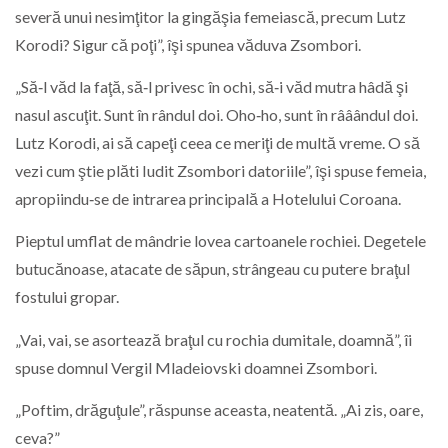
severă unui nesimţitor la gingăşia femeiască, precum Lutz
Korodi? Sigur că poţi”, îşi spunea văduva Zsombori.
„Să‑l văd la faţă, să‑l privesc în ochi, să‑i văd mutra hâdă şi
nasul ascuţit. Sunt în rândul doi. Oho‑ho, sunt în rââândul doi.
Lutz Korodi, ai să capeţi ceea ce meriţi de multă vreme. O să
vezi cum ştie plăti Iudit Zsombori datoriile”, îşi spuse femeia,
apropiindu‑se de intrarea principală a Hotelului Coroana.
Pieptul umflat de mândrie lovea cartoanele rochiei. Degetele
butucănoase, atacate de săpun, strângeau cu putere braţul
fostului gropar.
„Vai, vai, se asortează braţul cu rochia dumitale, doamnă”, îi
spuse domnul Vergil Mladeiovski doamnei Zsombori.
„Poftim, drăguţule”, răspunse aceasta, neatentă. „Ai zis, oare,
ceva?”