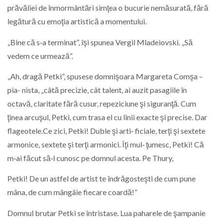
prăvăliei de înmormântări simţea o bucurie nemăsurată, fără
legătură cu emoţia artistică a momentului.
„Bine că s‑a terminat”, îşi spunea Vergil Mladeiovski. „Să
vedem ce urmează”.
„Ah, dragă Petki”, spusese domnişoara Margareta Comşa –
pia- nista, „câtă precizie, cât talent, ai auzit pasagiile în
octavă, claritate fără cusur, repeziciune şi siguranţă. Cum
ţinea arcuşul, Petki, cum trasa el cu linii exacte şi precise. Dar
flageotele.Ce zici, Petki! Duble şi arti‑ ficiale, terţi şi sextete
armonice, sextete şi terţi armonici. Îţi mul‑ ţumesc, Petki! Că
m‑ai făcut să‑l cunosc pe domnul acesta. Pe Thury,
Petki! De un astfel de artist te îndrăgosteşti de cum pune
mâna, de cum mângâie fiecare coardă!”
Domnul brutar Petki se întristase. Lua paharele de şampanie