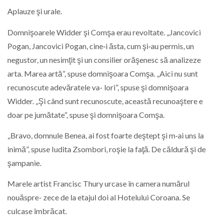
Aplauze şi urale.
Domnişoarele Widder şi Comşa erau revoltate. „Jancovici
Pogan, Jancovici Pogan, cine‑i ăsta, cum şi‑au permis, un
negustor, un nesimţit şi un consilier orăşenesc să analizeze
arta. Marea artă”, spuse domnişoara Comşa. „Aici nu sunt
recunoscute adevăratele va- lori”, spuse şi domnişoara
Widder. „Şi când sunt recunoscute, această recunoaştere e
doar pe jumătate”, spuse şi domnişoara Comşa.
„Bravo, domnule Benea, ai fost foarte deştept şi m‑ai uns la
inimă”, spuse Iudita Zsombori, roşie la faţă. De căldură şi de
şampanie.
Marele artist Francisc Thury urcase în camera numărul
nouăspre- zece de la etajul doi al Hotelului Coroana. Se
culcase îmbrăcat.