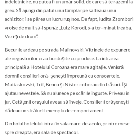
îndeletnicire, nu putea fi un umăr solid, de care să te razemi la
greu. Să ajungi din patul unui tâmplar pe salteaua unui
achizitor, i se părea un lucru ruşinos. De fapt, Iudita Zsombori
vroise de mult să‑i spună: „Lutz Korodi, s‑a ter‑ minat treaba.
Vezi‑ţi de drum”.
Becurile ardeau pe strada Malinovski. Vitrinele de expunere
ale negustorilor erau burduşite cu produse. La intrarea
principală a Hotelului Coroana era mare agitaţie. Venisră
domnii consilieri oră- şeneşti împreună cu consoartele.
Matiaskovski, Trif, Benea şi Nistor coborau din trăsuri. Îşi
ajutau nevestele. Să nu alunece pe scările înguste. Priveau în
jur. Cetăţenii oraşului aveau să înveţe. Consilierii orăşeneşti
dădeau un strălucit exemplu de comportament.
Din holul hotelului intrai în sala mare, de‑acolo, printre mese,
spre dreapta, era sala de spectacol.