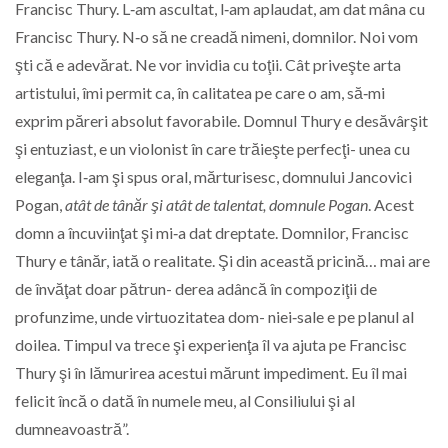
Francisc Thury. L‑am ascultat, l‑am aplaudat, am dat mâna cu
Francisc Thury. N‑o să ne creadă nimeni, domnilor. Noi vom
şti că e adevărat. Ne vor invidia cu toţii. Cât priveşte arta
artistului, îmi permit ca, în calitatea pe care o am, să‑mi
exprim păreri absolut favorabile. Domnul Thury e desăvârşit
şi entuziast, e un violonist în care trăieşte perfecţi- unea cu
eleganţa. I‑am şi spus oral, mărturisesc, domnului Jancovici
Pogan,
atât de tânăr şi atât de talentat, domnule Pogan
. Acest
domn a încuviinţat şi mi‑a dat dreptate. Domnilor, Francisc
Thury e tânăr, iată o realitate. Şi din această pricină… mai are
de învăţat doar pătrun- derea adâncă în compoziţii de
profunzime, unde virtuozitatea dom- niei‑sale e pe planul al
doilea. Timpul va trece şi experienţa îl va ajuta pe Francisc
Thury şi în lămurirea acestui mărunt impediment. Eu îl mai
felicit încă o dată în numele meu, al Consiliului şi al
dumneavoastră”.