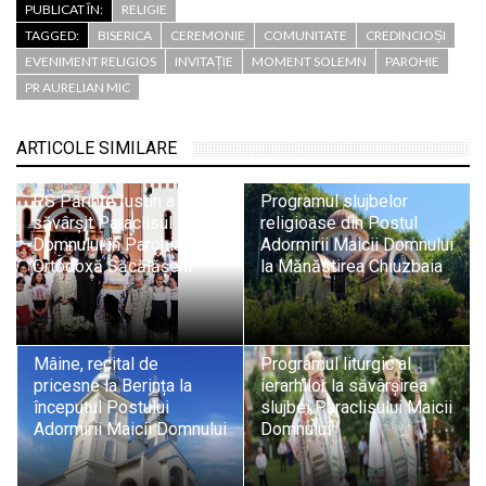
PUBLICAT ÎN:
RELIGIE
TAGGED:
BISERICA
CEREMONIE
COMUNITATE
CREDINCIOȘI
EVENIMENT RELIGIOS
INVITAȚIE
MOMENT SOLEMN
PAROHIE
PR AURELIAN MIC
ARTICOLE SIMILARE
PS Părinte Iustin a
Programul slujbelor
săvârșit Paraclisul Maicii
religioase din Postul
Domnului în Parohia
Adormirii Maicii Domnului
Ortodoxă Săcălășeni
la Mănăstirea Chiuzbaia
Mâine, recital de
Programul liturgic al
pricesne la Berința la
ierarhilor la săvârșirea
începutul Postului
slujbei Paraclisului Maicii
Adormirii Maicii Domnului
Domnului