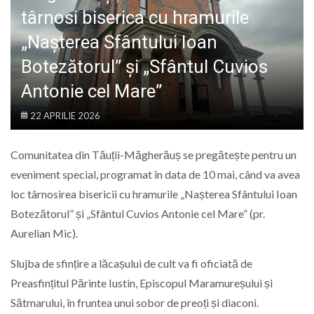
LIFE
târnosi biserica cu hramurile
„Nașterea Sfântului Ioan
Botezătorul” și „Sfântul Cuvios
Antonie cel Mare”
22 APRILIE 2026
Comunitatea din Tăuții-Măgherăuș se pregătește pentru un
eveniment special, programat în data de 10 mai, când va avea
loc târnosirea bisericii cu hramurile „Nașterea Sfântului Ioan
Botezătorul” și „Sfântul Cuvios Antonie cel Mare” (pr.
Aurelian Mic).
Slujba de sfințire a lăcașului de cult va fi oficiată de
Preasfințitul Părinte Iustin, Episcopul Maramureșului și
Sătmarului, în fruntea unui sobor de preoți și diaconi.