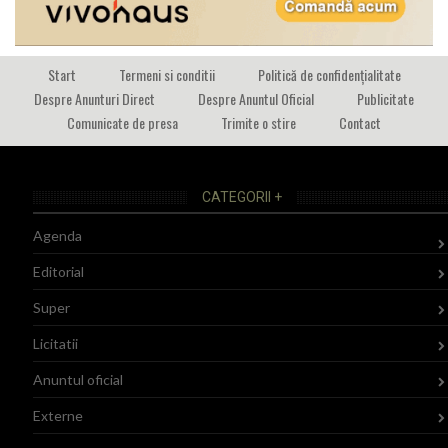
Start
Termeni si conditii
Politică de confidențialitate
Despre Anunturi Direct
Despre Anuntul Oficial
Publicitate
Comunicate de presa
Trimite o stire
Contact
CATEGORII +
Agenda
Editorial
Super
Licitatii
Anuntul oficial
Externe