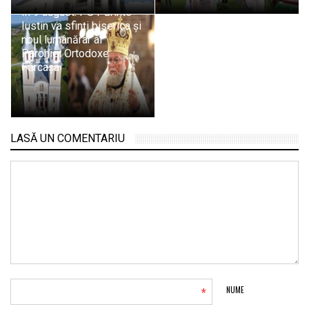
În 9 august: PS Părinte
Iustin va sfinți biserica și
noul lumânărar al
Parohiei Ortodoxe
Fărcașa
LASĂ UN COMENTARIU
*
NUME