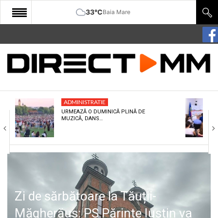
33°C
Baia Mare
START
COMUNITATE
EDITORIAL
ADMINISTRATIE
CULTURA
URMEAZĂ O DUMINICĂ PLINĂ DE
MUZICĂ, DANS…
ECONOMIE
SANATATE
SPORT
SPECIAL
Zi de sărbătoare la Tăuții-
POLITIC
Măgherăuș: PS Părinte Iustin va