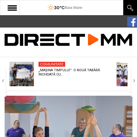
30°C
Baia Mare
START
COMUNITATE
EDITORIAL
COMUNITATE
CULTURA
„MAȘINA TIMPULUI”: O NOUĂ TABĂRĂ
ÎNCHEIATĂ CU…
ECONOMIE
SANATATE
SPORT
SPECIAL
POLITIC