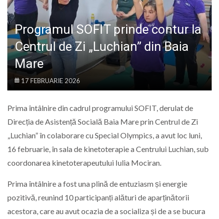
LIFE
Programul SOFIT prinde contur la
Centrul de Zi „Luchian” din Baia
Mare
17 FEBRUARIE 2026
Prima întâlnire din cadrul programului SOFIT, derulat de
Direcția de Asistență Socială Baia Mare prin Centrul de Zi
„Luchian” în colaborare cu Special Olympics, a avut loc luni,
16 februarie, în sala de kinetoterapie a Centrului Luchian, sub
coordonarea kinetoterapeutului Iulia Mociran.
Prima întâlnire a fost una plină de entuziasm și energie
pozitivă, reunind 10 participanți alături de aparținătorii
acestora, care au avut ocazia de a socializa și de a se bucura