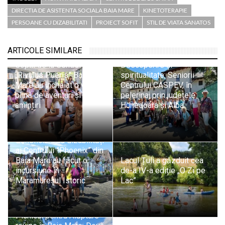
DIRECTIA DE ASISTENTA SOCIALA BAIA MARE
KINETOTERAPIE
PERSOANE CU DIZABILITATI
PROIECT SOFIT
STIL DE VIATA SANATOS
ARTICOLE SIMILARE
Copiii de la Centrul
Descoperire și
„Rivulus Pueris” Baia
spiritualitate: Seniorii
Mare au încheiat o vară
Centrului CASPEV, în
plină de aventuri și
pelerinaj prin județele
amintiri
Hunedoara și Alba
Beneficiarii cu dizabilități
ai Centrului ”Phoenix” din
Baia Mare au făcut o
Lacul Țuli a găzduit cea
incursiune în
de-a IV-a ediție „O Zi pe
Maramureșul Istoric
Lac”
Picnicul pentru Alăptare