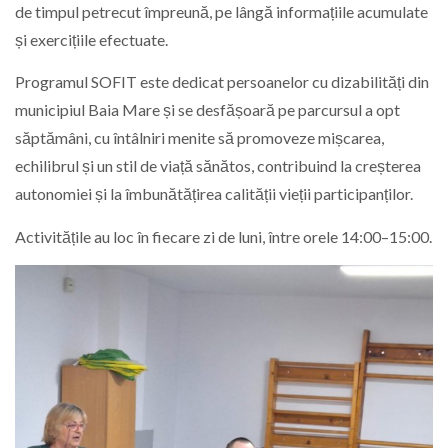
de timpul petrecut împreună, pe lângă informațiile acumulate
și exercițiile efectuate.
Programul SOFIT este dedicat persoanelor cu dizabilități din
municipiul Baia Mare și se desfășoară pe parcursul a opt
săptămâni, cu întâlniri menite să promoveze mișcarea,
echilibrul și un stil de viață sănătos, contribuind la creșterea
autonomiei și la îmbunătățirea calității vieții participanților.
Activitățile au loc în fiecare zi de luni, între orele 14:00–15:00.