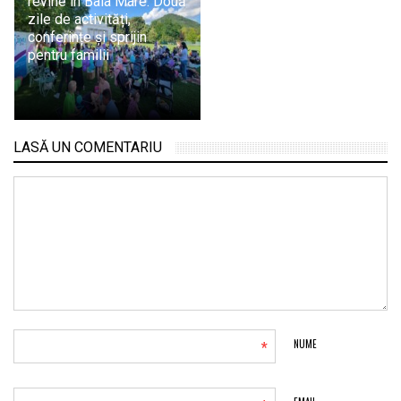
revine în Baia Mare: Două
zile de activități,
conferințe și sprijin
pentru familii
LASĂ UN COMENTARIU
*
NUME