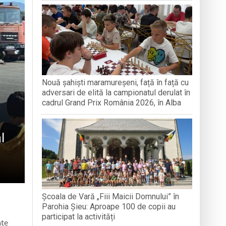
GRAFICULUI
odocși (ITO) de la București
găciunea și postul, arme duhovnicești în
Nouă șahiști maramureșeni, față în față cu
loc în satul Breb
adversari de elită la campionatul derulat în
cadrul Grand Prix România 2026, în Alba
l
Școala de Vară „Fiii Maicii Domnului” în
Parohia Șieu: Aproape 100 de copii au
participat la activități
ate