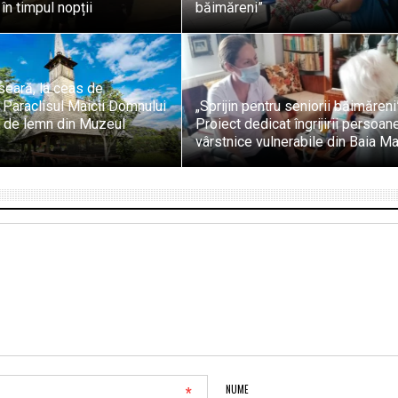
în timpul nopții
băimăreni”
 seară, la ceas de
 Paraclisul Maicii Domnului
„Sprijin pentru seniorii băimăreni
a de lemn din Muzeul
Proiect dedicat îngrijirii persoan
vârstnice vulnerabile din Baia M
*
NUME