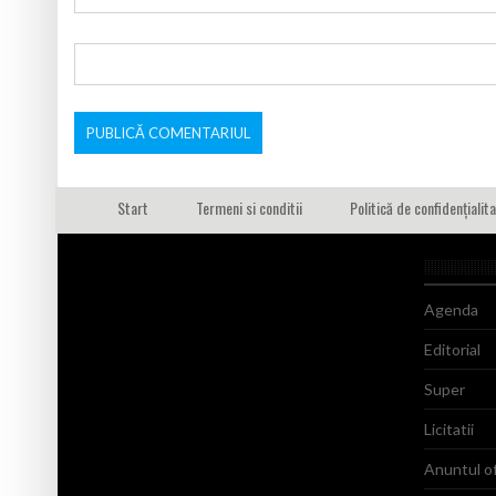
Start
Termeni si conditii
Politică de confidențialit
Agenda
Editorial
Super
Licitatii
Anuntul of