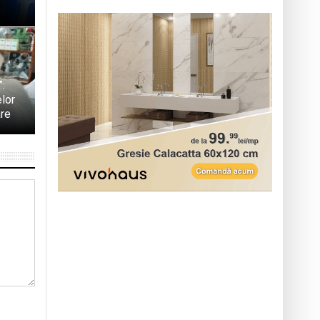
”:
elor
are