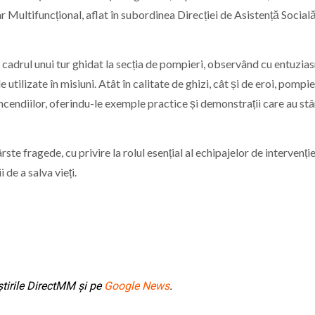
 Multifuncțional, aflat în subordinea Direcției de Asistență Social
n cadrul unui tur ghidat la secția de pompieri, observând cu entuzia
tilizate în misiuni. Atât în calitate de ghizi, cât și de eroi, pompier
ncendiilor, oferindu-le exemple practice și demonstrații care au stâ
ârste fragede, cu privire la rolul esențial al echipajelor de intervenție
 de a salva vieți.
tirile DirectMM și pe
Google News
.