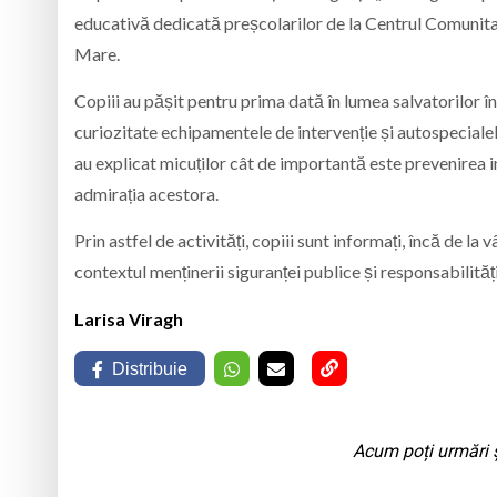
educativă dedicată preșcolarilor de la Centrul Comunitar
Mare.
Copiii au pășit pentru prima dată în lumea salvatorilor î
curiozitate echipamentele de intervenție și autospecialele u
au explicat micuților cât de importantă este prevenirea i
admirația acestora.
Prin astfel de activități, copiii sunt informați, încă de la v
contextul menținerii siguranței publice și responsabilității
Larisa Viragh
Distribuie
Acum poți urmări ș