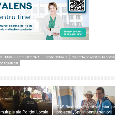
MUNITAR MULTIFUNCTIONAL
DEMONSTRAȚII
DIRECTIA DE ASISTENTA SOCI
 DE POMPIERI
DAS Baia Mare caută voluntari p
 multiple ale Poliției Locale
proiectul „Sprijin pentru seniorii