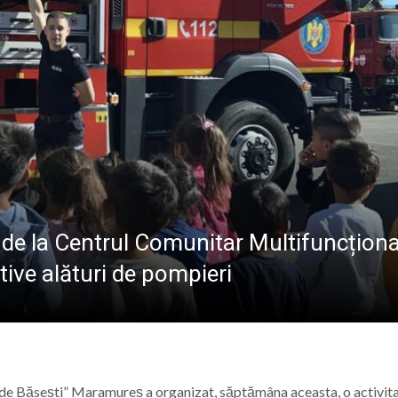
Road Weekend continuă povestea de la „Capătul Lumii”
atul Baia Mare, la Întâlnirea Internațională a Tinerilor Ort
: Meditație la Duminica a 10-a după Rusalii – credința, ru
ie în Maramureș: Tabăra „Maramureș Family Camp” va avea 
ii de la Centrul Comunitar Multifuncționa
tive alături de pompieri
 de Băsești” Maramureș a organizat, săptămâna aceasta, o activit