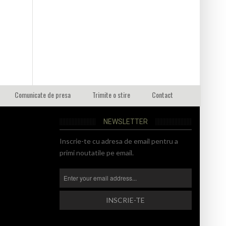
Comunicate de presa
Trimite o stire
Contact
NEWSLETTER
Inscrie-te cu adresa de email pentru a
primi noutatile pe email.