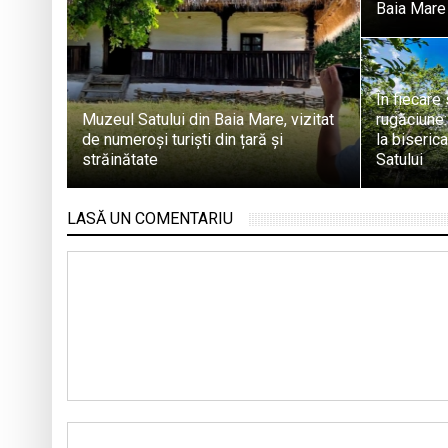
Baia Mare 
În fiecare
Muzeul Satului din Baia Mare, vizitat
rugăciune:
de numeroși turiști din țară și
la biseric
străinătate
Satului
LASĂ UN COMENTARIU