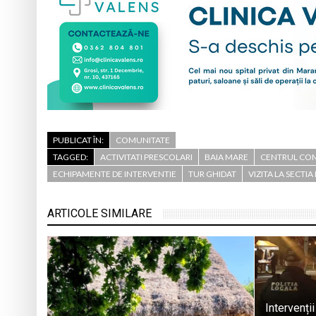
PUBLICAT ÎN:
COMUNITATE
TAGGED:
ACTIVITATI PRESCOLARI
BAIA MARE
CENTRUL CO
ECHIPAMENTE DE INTERVENTIE
TUR GHIDAT
VIZITA LA SECTIA
ARTICOLE SIMILARE
Intervenții