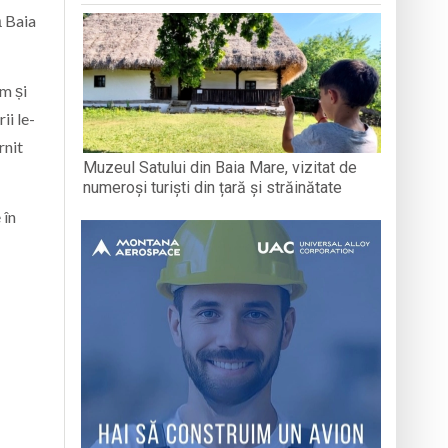
ă Baia
sm și
ii le-
rnit
Muzeul Satului din Baia Mare, vizitat de
numeroși turiști din țară și străinătate
 în