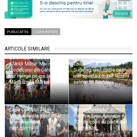
PUBLICAT ÎN:
COMUNITATE
ARTICOLE SIMILARE
Ca în fiecare an, de
Sfântă Mărie: Mai mulți
Lacul Bătrân din Ocna
credincioși din Gârdani
Șugatag, unul dintre cele
vor merge pe jos la
mai spectaculoase lacuri
Mănăstirea Măriuș
saline din România
Școala de Vară „Fiii
Cupa Orașului Tăuții-
Maicii Domnului” în
Măgherăuș la minifotbal
Parohia Șieu: Aproape
și-a desemnat
100 de copii au participat
câștigătorii
la activități