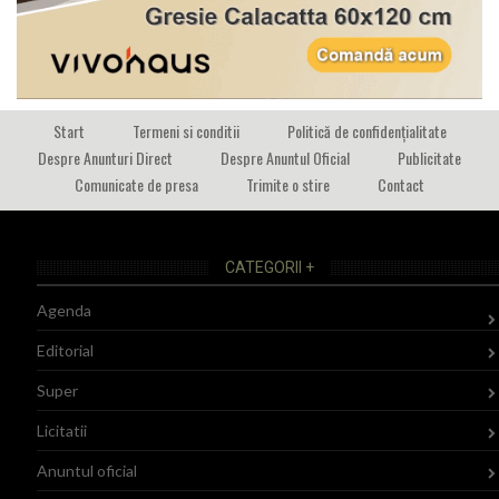
Start
Termeni si conditii
Politică de confidențialitate
Despre Anunturi Direct
Despre Anuntul Oficial
Publicitate
Comunicate de presa
Trimite o stire
Contact
CATEGORII +
Agenda
Editorial
Super
Licitatii
Anuntul oficial