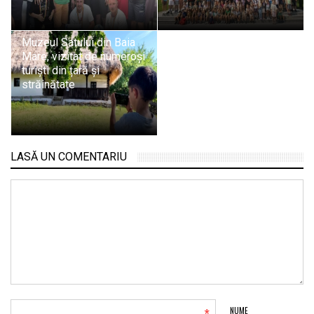
Muzeul Satului din Baia
Mare, vizitat de numeroși
turiști din țară și
străinătate
LASĂ UN COMENTARIU
NUME