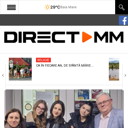
29°C
Baia Mare
START
COMUNITATE
EDITORIAL
RELIGIE
CULTURA
CA ÎN FIECARE AN, DE SFÂNTĂ MĂRIE:…
ECONOMIE
SANATATE
SPORT
SPECIAL
POLITIC