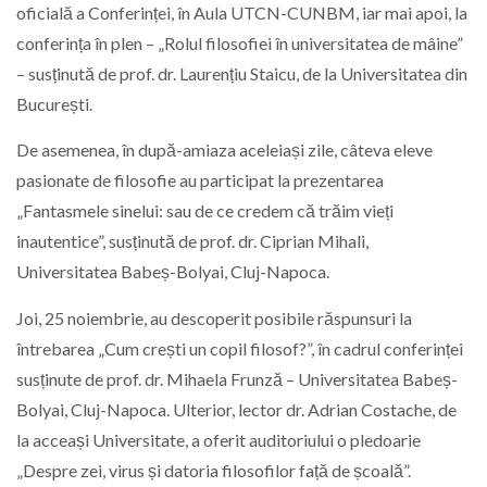
oficială a Conferinței, în Aula UTCN-CUNBM, iar mai apoi, la
conferința în plen – „Rolul filosofiei în universitatea de mâine”
– susținută de prof. dr. Laurențiu Staicu, de la Universitatea din
București.
De asemenea, în după-amiaza aceleiași zile, câteva eleve
pasionate de filosofie au participat la prezentarea
„Fantasmele sinelui: sau de ce credem că trăim vieți
inautentice”, susținută de prof. dr. Ciprian Mihali,
Universitatea Babeș-Bolyai, Cluj-Napoca.
Joi, 25 noiembrie, au descoperit posibile răspunsuri la
întrebarea „Cum crești un copil filosof?”, în cadrul conferinței
susținute de prof. dr. Mihaela Frunză – Universitatea Babeș-
Bolyai, Cluj-Napoca. Ulterior, lector dr. Adrian Costache, de
la acceași Universitate, a oferit auditoriului o pledoarie
„Despre zei, virus și datoria filosofilor față de școală”.