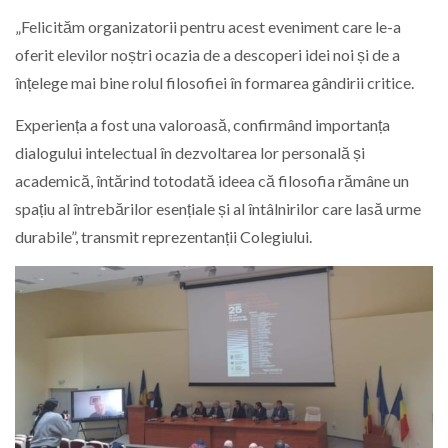
„Felicităm organizatorii pentru acest eveniment care le-a
oferit elevilor noștri ocazia de a descoperi idei noi și de a
înțelege mai bine rolul filosofiei în formarea gândirii critice.
Experiența a fost una valoroasă, confirmând importanța
dialogului intelectual în dezvoltarea lor personală și
academică, întărind totodată ideea că filosofia rămâne un
spațiu al întrebărilor esențiale și al întâlnirilor care lasă urme
durabile”, transmit reprezentanții Colegiului.