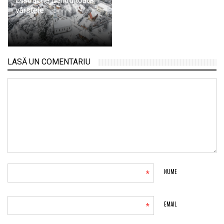
Distracție pentru toate
vârstele
LASĂ UN COMENTARIU
*
NUME
*
EMAIL