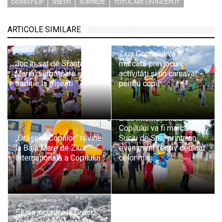
DORIN FILIP
SISESTI
SURPRIZE
TOTUL ARE UN INCEPUT
ARTICOLE SIMILARE
1 Iunie la Târgu Lăpuș:
Ziua Copilului va fi
Joc în sat de Sfânta
marcată prin jocuri,
Maria: sărbătoare și
activități și un carnaval
tradiție la Șișești
pentru copii
Ziua Internațională a
Copilului va fi marcată la
„Orășelul Copiilor” revine
Suciu de Sus, printr-un
la Baia Mare de Ziua
eveniment festiv dedicat
Internațională a Copilului
celor mici
Seara jocurilor la Groși: