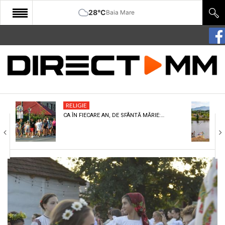
28°C
Baia Mare
START
COMUNITATE
EDITORIAL
RELIGIE
CULTURA
CA ÎN FIECARE AN, DE SFÂNTĂ MĂRIE:…
ECONOMIE
SANATATE
SPORT
SPECIAL
POLITIC