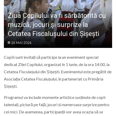
LIFE
Ziua Copilului va fi sărbătorită cu
muzică, jocuri și surprize la
Cetatea Fiscalușului din Șișești
26 MAI 2026
Copiii sunt invitați să participe la un eveniment special
dedicat Zilei Copilului, organizat în 1 iunie, de la ora 14:00, la
Cetatea Fisculașului din Șișești. Evenimentul este pregătit de
Asociația Cetatea Fiscalușului, în parteneriat cu Primăria
Șișești.
Programul va include momente artistice susținute de copii
talentați, pictură pe față, jocuri și numeroase surprize pentru
cei mici. De asemenea, participanții vor avea ocazia să se