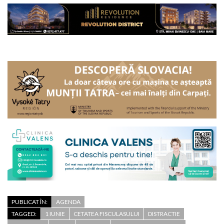
PUBLICAT ÎN:
AGENDA
TAGGED:
1 IUNIE
CETATEA FISCULASULUI
DISTRACTIE