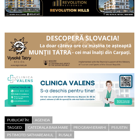
PUBLICAT ÎN:
AGENDA
TAGGED:
CATEDRALA BAIA MARE
PROGRAM IERARHI
PS IUSTIN
PS TIMOTEI SATMAREANUL
RUSALII