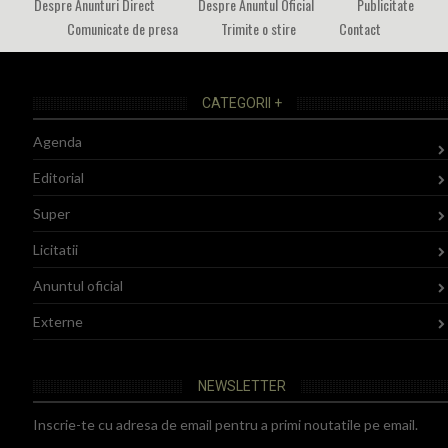
Despre Anunturi Direct
Despre Anuntul Oficial
Publicitate
Comunicate de presa
Trimite o stire
Contact
CATEGORII +
Agenda
Editorial
Super
Licitatii
Anuntul oficial
Externe
NEWSLETTER
Inscrie-te cu adresa de email pentru a primi noutatile pe email.