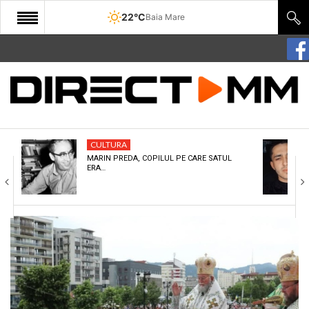
22°C
Baia Mare
START
COMUNITATE
EDITORIAL
CULTURA
CULTURA
MARIN PREDA, COPILUL PE CARE SATUL
ERA…
ECONOMIE
SANATATE
SPORT
SPECIAL
POLITIC