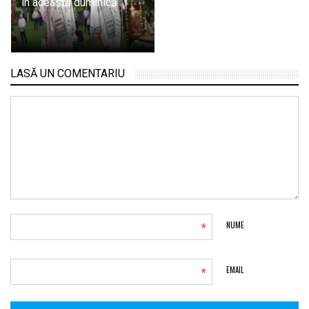
în această duminică
LASĂ UN COMENTARIU
*
NUME
*
EMAIL