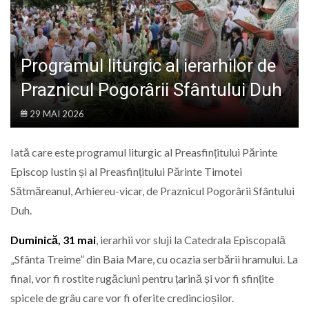
LIFE
Programul liturgic al ierarhilor de
Praznicul Pogorârii Sfântului Duh
29 MAI 2026
Iată care este programul liturgic al Preasfințitului Părinte
Episcop Iustin și al Preasfințitului Părinte Timotei
Sătmăreanul, Arhiereu-vicar, de Praznicul Pogorârii Sfântului
Duh.
Duminică, 31 mai
, ierarhii vor sluji la Catedrala Episcopală
„Sfânta Treime” din Baia Mare, cu ocazia serbării hramului. La
final, vor fi rostite rugăciuni pentru țarină și vor fi sfințite
spicele de grâu care vor fi oferite credincioșilor.