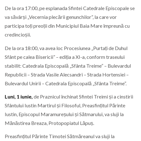
De la ora 17:00, pe esplanada Sfintei Catedrale Episcopale se
va săvârși „Vecernia plecării genunchilor”, la care vor
participa toți preoții din Municipiul Baia Mare împreună cu
credincioșii.
De la ora 18:00, va avea loc Procesiunea „Purtați de Duhul
Sfânt pe calea Bisericii” – ediția a XI-a, conform traseului
stabilit: Catedrala Episcopală „Sfânta Treime” – Bulevardul
Republicii – Strada Vasile Alecsandri – Strada Hortensiei –
Bulevardul Unirii – Catedrala Episcopală „Sfânta Treime”.
Luni, 1 iunie,
de Praznicul închinat Sfintei Treimi și a cinstirii
Sfântului Iustin Martirul și Filosoful, Preasfințitul Părinte
Iustin, Episcopul Maramureșului și Sătmarului, va sluji la
Mănăstirea Breaza, Protopopiatul Lăpuș.
Preasfințitul Părinte Timotei Sătmăreanul va sluji la