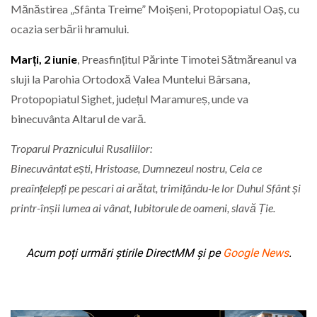
Mănăstirea „Sfânta Treime” Moișeni, Protopopiatul Oaș, cu
ocazia serbării hramului.
Marți, 2 iunie
, Preasfințitul Părinte Timotei Sătmăreanul va
sluji la Parohia Ortodoxă Valea Muntelui Bârsana,
Protopopiatul Sighet, județul Maramureș, unde va
binecuvânta Altarul de vară.
Troparul Praznicului Rusaliilor:
Binecuvântat ești, Hristoase, Dumnezeul nostru, Cela ce
preaînțelepți pe pescari ai arătat, trimițându-le lor Duhul Sfânt și
printr-înșii lumea ai vânat, Iubitorule de oameni, slavă Ție.
Acum poți urmări știrile DirectMM și pe
Google News
.