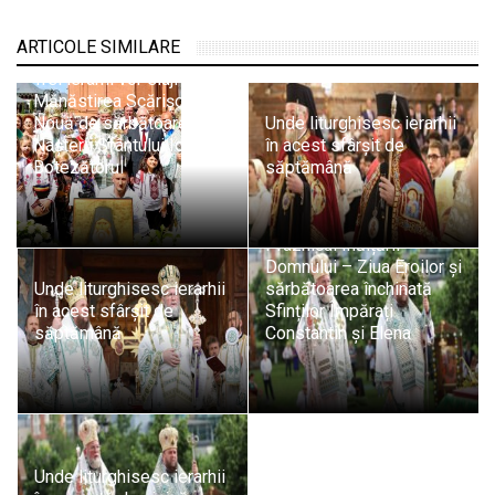
ARTICOLE SIMILARE
Trei ierarhi vor sluji la
Mănăstirea Scărișoara
Nouă de sărbătoarea
Unde liturghisesc ierarhii
Nașterii Sfântului Ioan
în acest sfârșit de
Botezătorul
săptămână
Unde slujesc ierarhii de
Praznicul Înălțării
Domnului – Ziua Eroilor și
Unde liturghisesc ierarhii
sărbătoarea închinată
în acest sfârșit de
Sfinților Împărați
săptămână
Constantin și Elena
Unde liturghisesc ierarhii