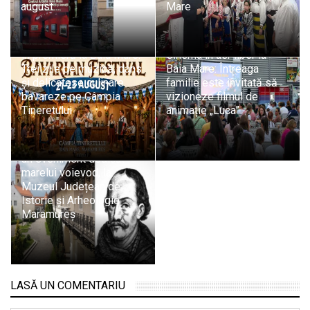
august
Mare
Bavarian Festival ajunge
în premieră la Baia Mare:
Cinema în aer liber la
Trei zile de muzică, dans
Baia Mare: Întreaga
și delicatese culinare
familie este invitată să
bavareze pe Câmpia
vizioneze filmul de
Tineretului
animație „Luca”
„Iancu de Hunedoara și
Baia Mare: istorie,
patrimoniu și memorie” –
un eveniment dedicat
marelui voievod, la
Muzeul Județean de
Istorie și Arheologie
Maramureș
LASĂ UN COMENTARIU