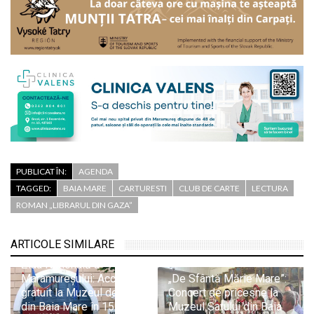
PUBLICAT ÎN:
AGENDA
TAGGED:
BAIA MARE
CARTURESTI
CLUB DE CARTE
LECTURA
ROMAN „LIBRARUL DIN GAZA”
ARTICOLE SIMILARE
Ziua Națională a
Maramureșului: Acces
„De Sfântă Mărie Mare”:
gratuit la Muzeul de Artă
Concert de pricesne la
din Baia Mare în 15
Muzeul Satului din Baia