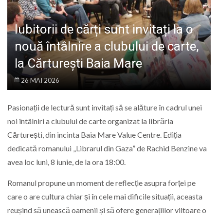
LIFE
Iubitorii de cărți sunt invitați la o
nouă întâlnire a clubului de carte,
la Cărturești Baia Mare
26 MAI 2026
Pasionații de lectură sunt invitați să se alăture în cadrul unei
noi întâlniri a clubului de carte organizat la librăria
Cărturești, din incinta Baia Mare Value Centre. Ediția
dedicată romanului „Librarul din Gaza” de Rachid Benzine va
avea loc luni, 8 iunie, de la ora 18:00.
Romanul propune un moment de reflecție asupra forței pe
care o are cultura chiar și în cele mai dificile situații, aceasta
reușind să unească oamenii și să ofere generațiilor viitoare o