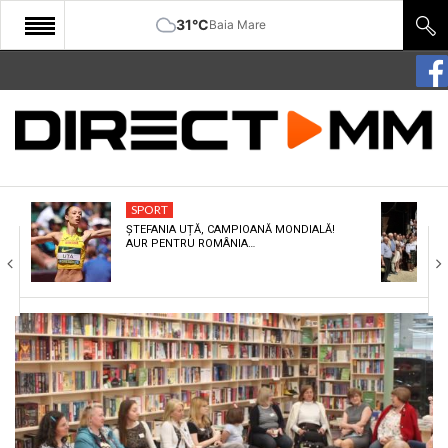
31°C
Baia Mare
START
COMUNITATE
EDITORIAL
SPORT
CULTURA
ȘTEFANIA UȚĂ, CAMPIOANĂ MONDIALĂ!
AUR PENTRU ROMÂNIA…
ECONOMIE
SANATATE
SPORT
SPECIAL
POLITIC