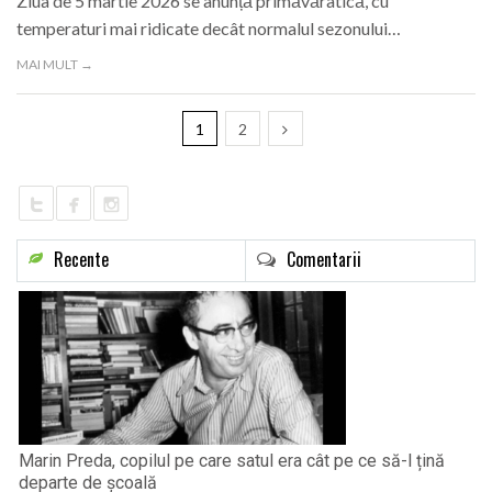
Ziua de 5 martie 2026 se anunță primăvăratică, cu
temperaturi mai ridicate decât normalul sezonului…
MAI MULT →
1
2
Recente
Comentarii
Marin Preda, copilul pe care satul era cât pe ce să-l țină
departe de școală