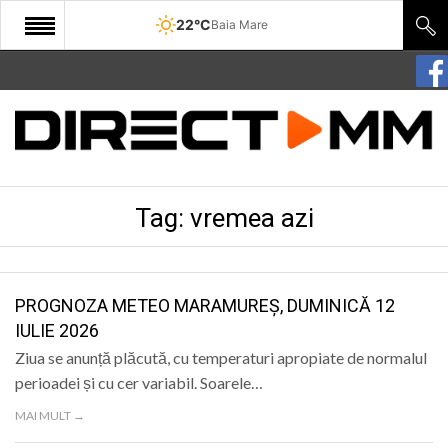
22°C
Baia Mare
START
COMUNITATE
EDITORIAL
Tag:
vremea azi
CULTURA
ECONOMIE
SANATATE
PROGNOZA METEO MARAMUREȘ, DUMINICĂ 12
IULIE 2026
SPORT
Ziua se anunță plăcută, cu temperaturi apropiate de normalul
SPECIAL
perioadei și cu cer variabil. Soarele…
MAI MULT →
POLITIC