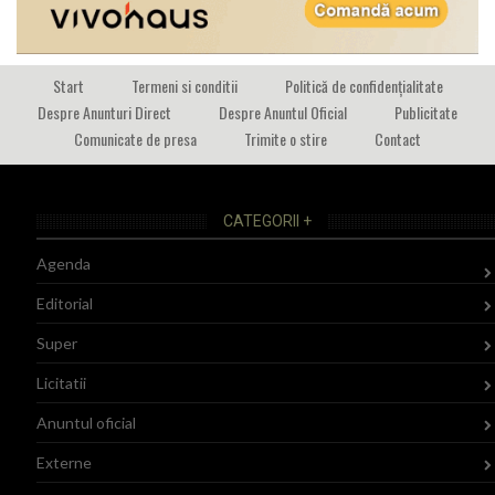
Start
Termeni si conditii
Politică de confidențialitate
Despre Anunturi Direct
Despre Anuntul Oficial
Publicitate
Comunicate de presa
Trimite o stire
Contact
CATEGORII +
Agenda
Editorial
Super
Licitatii
Anuntul oficial
Externe