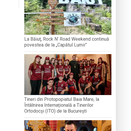
BREB
VOLUNTA
Arhimandritului Sofronie Perța
națională, lansare de carte și momente
La Băiuț, Rock N’ Road Weekend continuă
povestea de la „Capătul Lumii”
reni”
Tineri din Protopopiatul Baia Mare, la
Întâlnirea Internațională a Tinerilor
Ortodocși (ITO) de la București