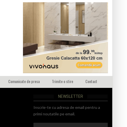
Comunicate de presa
Trimite o stire
Contact
NEWSLETTER
Inscrie-te cu adresa de email pentru a
primi noutatile pe email.