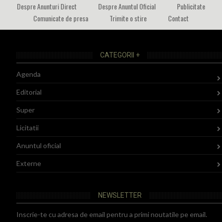
Despre Anunturi Direct
Despre Anuntul Oficial
Publicitate
Comunicate de presa
Trimite o stire
Contact
CATEGORII +
Agenda
Editorial
Super
Licitatii
Anuntul oficial
Externe
NEWSLETTER
Inscrie-te cu adresa de email pentru a primi noutatile pe email.