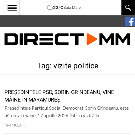
23°C
Baia Mare
START
COMUNITATE
EDITORIAL
Tag:
vizite politice
CULTURA
ECONOMIE
SANATATE
PREȘEDINTELE PSD, SORIN GRINDEANU, VINE
MÂINE ÎN MARAMUREȘ
SPORT
Președintele Partidul Social Democrat, Sorin Grindeanu, este
SPECIAL
așteptat mâine, 17 aprilie 2026, într-o vizită în…
MAI MULT →
POLITIC