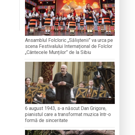
nedoara
a clubului de carte „Legături Literare”
Ansamblul Folcloric „Săliștenii” va urca pe
scena Festivalului Internațional de Folclor
rieteniei și diversității culturale
„Cântecele Munților” de la Sibiu
6 august 1943, s-a născut Dan Grigore,
pianistul care a transformat muzica într-o
formă de sinceritate