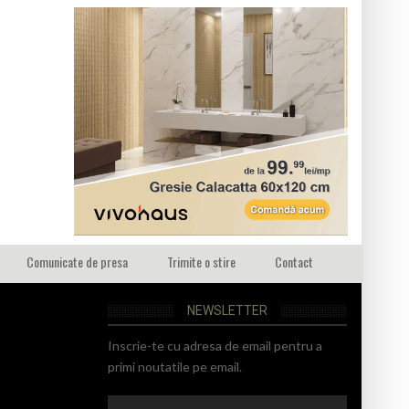
Comunicate de presa
Trimite o stire
Contact
NEWSLETTER
Inscrie-te cu adresa de email pentru a
primi noutatile pe email.