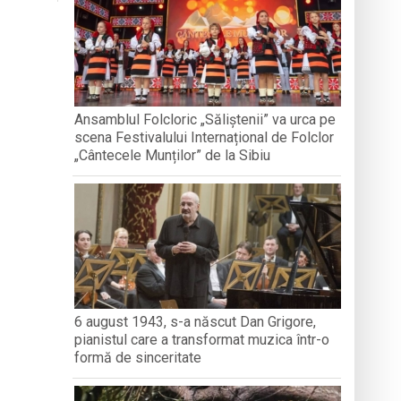
nedoara
a clubului de carte „Legături Literare”
Ansamblul Folcloric „Săliștenii” va urca pe
scena Festivalului Internațional de Folclor
rieteniei și diversității culturale
„Cântecele Munților” de la Sibiu
6 august 1943, s-a născut Dan Grigore,
pianistul care a transformat muzica într-o
formă de sinceritate