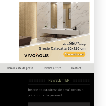
Comunicate de presa
Trimite o stire
Contact
NEWSLETTER
Inscrie-te cu adresa de email pentru a
primi noutatile pe email.