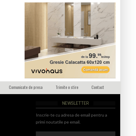
Comunicate de presa
Trimite o stire
Contact
NEWSLETTER
Inscrie-te cu adresa de email pentru a
primi noutatile pe email.