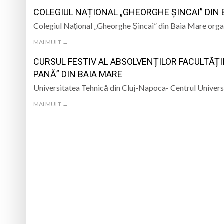
VOLUNTARIAT LA MEDJUGORJE
COLEGIUL NAȚIONAL „GHEORGHE ȘINCAI” DIN B
ISJ Maramureș, prez
Colegiul Național „Gheorghe Șincai” din Baia Mare organi
Gravimetrul – proz
MAI MULT →
CURSUL FESTIV AL ABSOLVENȚILOR FACULTĂȚII
Unde liturghisesc i
PANĂ” DIN BAIA MARE
În fiecare seară, l
Universitatea Tehnică din Cluj-Napoca- Centrul Univers
MAI MULT →