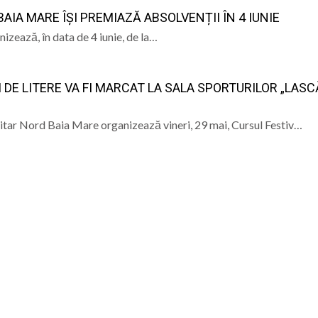
SOFRONIE PERȚA
MOMENTE ARTIS
AIA MARE ÎȘI PREMIAZĂ ABSOLVENȚII ÎN 4 IUNIE
ent la întâlnirea de lucru dedicată literației timpurii, or
zează, în data de 4 iunie, de la…
ă de Marian Ilea (XXV)
 DE LITERE VA FI MARCAT LA SALA SPORTURILOR „LAS
erarhii în această duminică
a ceas de rugăciune: Paraclisul Maicii Domnului la biseric
itar Nord Baia Mare organizează vineri, 29 mai, Cursul Festiv…