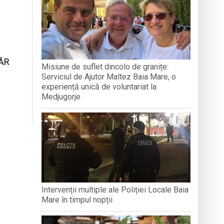
TICE
ganizată la Cluj-Napoca
CĂR
Misiune de suflet dincolo de granițe:
Serviciul de Ajutor Maltez Baia Mare, o
a de lemn din Muzeul Satului
experiență unică de voluntariat la
Medjugorje
Intervenții multiple ale Poliției Locale Baia
Mare în timpul nopții