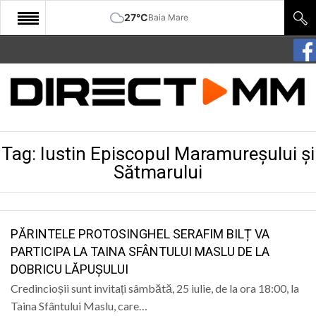
27°C
Baia Mare
START
COMUNITATE
EDITORIAL
Tag:
Iustin Episcopul Maramureșului și
CULTURA
Sătmarului
ECONOMIE
SANATATE
PĂRINTELE PROTOSINGHEL SERAFIM BILȚ VA
SPORT
PARTICIPA LA TAINA SFÂNTULUI MASLU DE LA
SPECIAL
DOBRICU LĂPUȘULUI
Credincioșii sunt invitați sâmbătă, 25 iulie, de la ora 18:00, la
POLITIC
Taina Sfântului Maslu, care…