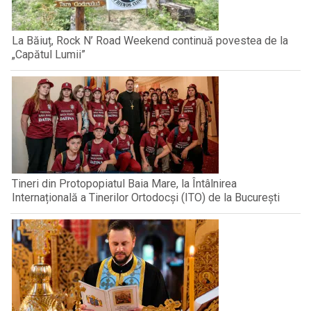
La Băiuț, Rock N’ Road Weekend continuă povestea de la
„Capătul Lumii”
Tineri din Protopopiatul Baia Mare, la Întâlnirea
Internațională a Tinerilor Ortodocși (ITO) de la București