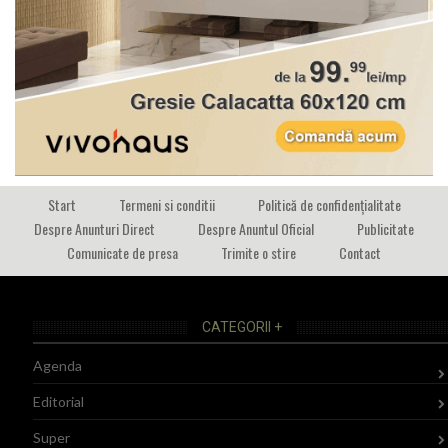
Start
Termeni si conditii
Politică de confidențialitate
Despre Anunturi Direct
Despre Anuntul Oficial
Publicitate
Comunicate de presa
Trimite o stire
Contact
CATEGORII +
Agenda
Editorial
Super