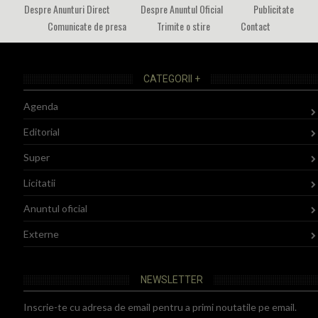
Despre Anunturi Direct
Despre Anuntul Oficial
Publicitate
Comunicate de presa
Trimite o stire
Contact
CATEGORII +
Agenda
Editorial
Super
Licitatii
Anuntul oficial
Externe
NEWSLETTER
Inscrie-te cu adresa de email pentru a primi noutatile pe email.