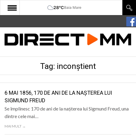
28°C
Baia Mare
START
COMUNITATE
EDITORIAL
Tag:
inconștient
CULTURA
ECONOMIE
SANATATE
6 MAI 1856, 170 DE ANI DE LA NAȘTEREA LUI
SIGMUND FREUD
SPORT
Se împlinesc 170 de ani de la nașterea lui Sigmund Freud, una
SPECIAL
dintre cele mai…
MAI MULT →
POLITIC