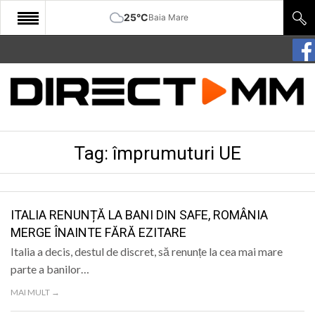
25°C
Baia Mare
START
COMUNITATE
EDITORIAL
Tag:
împrumuturi UE
CULTURA
ECONOMIE
SANATATE
ITALIA RENUNȚĂ LA BANI DIN SAFE, ROMÂNIA
MERGE ÎNAINTE FĂRĂ EZITARE
SPORT
Italia a decis, destul de discret, să renunțe la cea mai mare
SPECIAL
parte a banilor…
MAI MULT →
POLITIC