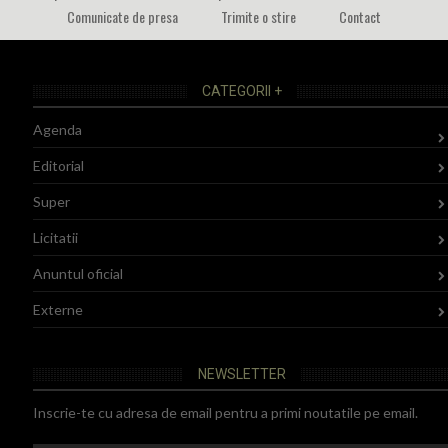
Comunicate de presa
Trimite o stire
Contact
CATEGORII +
Agenda
Editorial
Super
Licitatii
Anuntul oficial
Externe
NEWSLETTER
Inscrie-te cu adresa de email pentru a primi noutatile pe email.