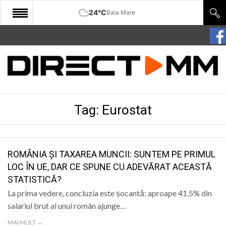
24°C
Baia Mare
START
COMUNITATE
EDITORIAL
Tag:
Eurostat
CULTURA
ECONOMIE
SANATATE
ROMÂNIA ȘI TAXAREA MUNCII: SUNTEM PE PRIMUL
LOC ÎN UE, DAR CE SPUNE CU ADEVĂRAT ACEASTĂ
SPORT
STATISTICĂ?
SPECIAL
La prima vedere, concluzia este șocantă: aproape 41,5% din
salariul brut al unui român ajunge…
POLITIC
MAI MULT →