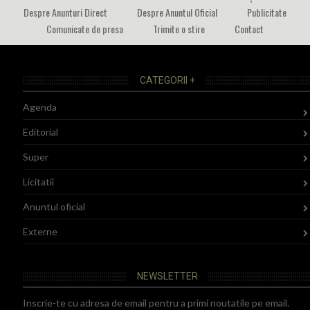
Despre Anunturi Direct
Despre Anuntul Oficial
Publicitate
Comunicate de presa
Trimite o stire
Contact
CATEGORII +
Agenda
Editorial
Super
Licitatii
Anuntul oficial
Externe
NEWSLETTER
Inscrie-te cu adresa de email pentru a primi noutatile pe email.