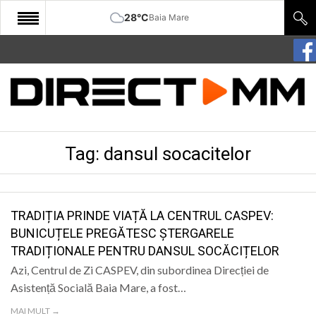
28°C
Baia Mare
START
COMUNITATE
EDITORIAL
Tag:
dansul socacitelor
CULTURA
ECONOMIE
SANATATE
TRADIȚIA PRINDE VIAȚĂ LA CENTRUL CASPEV:
BUNICUȚELE PREGĂTESC ȘTERGARELE
SPORT
TRADIȚIONALE PENTRU DANSUL SOCĂCIȚELOR
SPECIAL
Azi, Centrul de Zi CASPEV, din subordinea Direcției de
Asistență Socială Baia Mare, a fost…
POLITIC
MAI MULT →