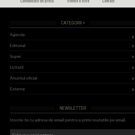
Comunicate de presa
Trimite o stire
Contact
CATEGORII +
Agenda
Editorial
Super
Licitatii
Anuntul oficial
Externe
NEWSLETTER
Inscrie-te cu adresa de email pentru a primi noutatile pe email.