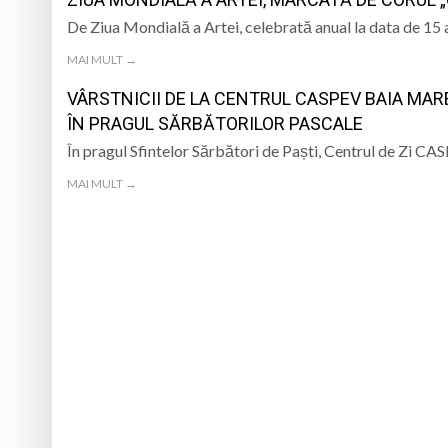
De Ziua Mondială a Artei, celebrată anual la data de 15 a
Caravana Cloud Reg
MAI MULT →
Trei seri despre gâ
VÂRSTNICII DE LA CENTRUL CASPEV BAIA MAR
ÎN PRAGUL SĂRBĂTORILOR PASCALE
Eveniment special 
În pragul Sfintelor Sărbători de Paști, Centrul de Zi CA
„Zilele Moiseiului
MAI MULT →