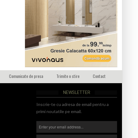
Comunicate de presa
Trimite o stire
Contact
NEWSLETTER
Inscrie-te cu adresa de email pentru a
primi noutatile pe email.