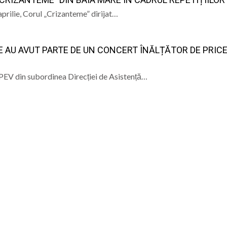
prilie, Corul „Crizanteme” dirijat…
ional Nord-Vest în Baia Mare: Un pas spre digitalizarea a
ndire, emoții și sănătate, la Vișeu de Sus
E AU AVUT PARTE DE UN CONCERT ÎNĂLȚĂTOR DE PRIC
la Baia Mare, la 570 de ani de la moartea lui Iancu de Hu
SPEV din subordinea Direcției de Asistență…
” se vor desfășura în perioada 14–16 august