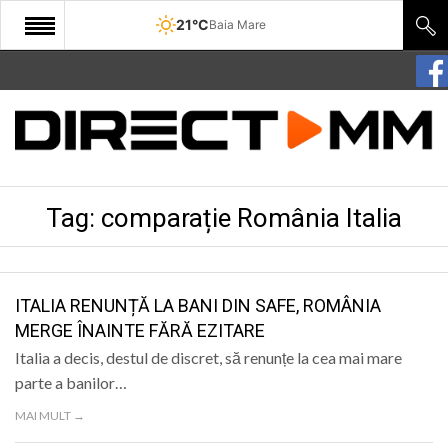
21°C
Baia Mare
START
COMUNITATE
EDITORIAL
Tag:
comparație România Italia
CULTURA
ECONOMIE
SANATATE
ITALIA RENUNȚĂ LA BANI DIN SAFE, ROMÂNIA
MERGE ÎNAINTE FĂRĂ EZITARE
SPORT
Italia a decis, destul de discret, să renunțe la cea mai mare
SPECIAL
parte a banilor…
MAI MULT →
POLITIC