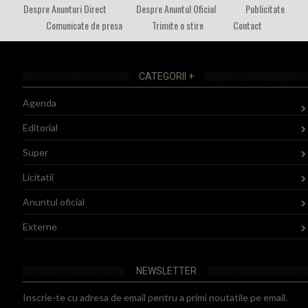
Despre Anunturi Direct
Despre Anuntul Oficial
Publicitate
Comunicate de presa
Trimite o stire
Contact
CATEGORII +
Agenda
Editorial
Super
Licitatii
Anuntul oficial
Externe
NEWSLETTER
Inscrie-te cu adresa de email pentru a primi noutatile pe email.