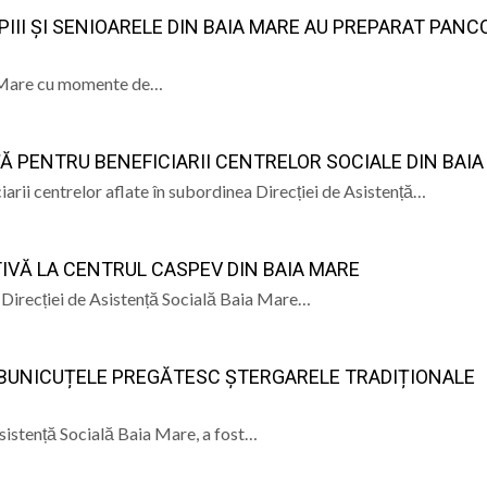
PÂNĂ ÎN 15 SEP
OPIII ȘI SENIOARELE DIN BAIA MARE AU PREPARAT PANC
ele artist Dumitru Fărcaș a trecut la cele veșnice
ia Mare cu momente de…
bilit la Costinești. Românii i-au întrecut pe americani la 
născut Viorel Costin „feciorul de pe Mara”
Ă PENTRU BENEFICIARII CENTRELOR SOCIALE DIN BAI
ramureș, vineri 7 august 2026
rii centrelor aflate în subordinea Direcției de Asistență…
TIVĂ LA CENTRUL CASPEV DIN BAIA MARE
l Direcției de Asistență Socială Baia Mare…
: BUNICUȚELE PREGĂTESC ȘTERGARELE TRADIȚIONALE
sistență Socială Baia Mare, a fost…