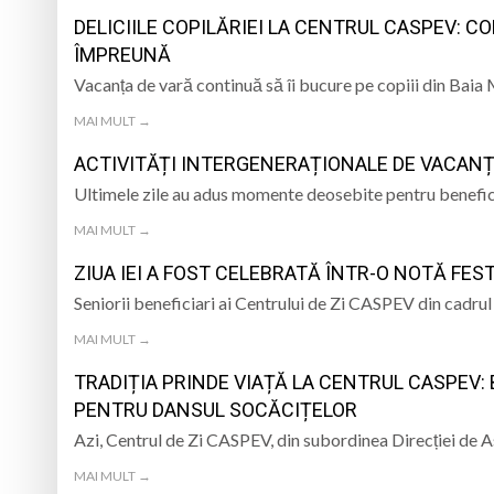
MARMAȚIEI
DELICIILE COPILĂRIEI LA CENTRUL CASPEV: C
Opt ani de când mar
ÎMPREUNĂ
Vacanța de vară continuă să îi bucure pe copiii din Ba
Record Guinness sta
MAI MULT →
7 august 1950, s-a 
ACTIVITĂȚI INTERGENERAȚIONALE DE VACANȚ
Prognoza meteo Ma
Ultimele zile au adus momente deosebite pentru beneficia
MAI MULT →
ZIUA IEI A FOST CELEBRATĂ ÎNTR-O NOTĂ FES
Seniorii beneficiari ai Centrului de Zi CASPEV din cadru
MAI MULT →
TRADIȚIA PRINDE VIAȚĂ LA CENTRUL CASPEV
PENTRU DANSUL SOCĂCIȚELOR
Azi, Centrul de Zi CASPEV, din subordinea Direcției de A
MAI MULT →