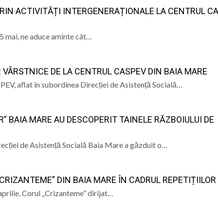
PRIN ACTIVITĂȚI INTERGENERAȚIONALE LA CENTRUL C
 15 mai, ne aduce aminte cât…
 VÂRSTNICE DE LA CENTRUL CASPEV DIN BAIA MARE
PEV, aflat în subordinea Direcției de Asistență Socială…
IR” BAIA MARE AU DESCOPERIT TAINELE RĂZBOIULUI DE
cției de Asistență Socială Baia Mare a găzduit o…
CRIZANTEME” DIN BAIA MARE ÎN CADRUL REPETIȚIILOR
prilie, Corul „Crizanteme” dirijat…