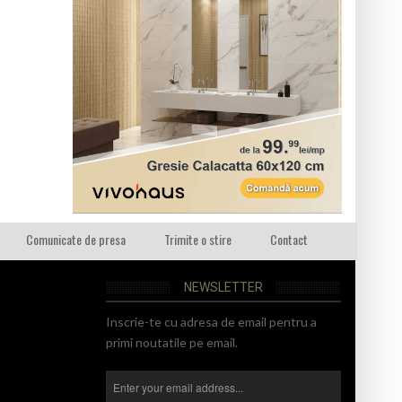
Comunicate de presa
Trimite o stire
Contact
NEWSLETTER
Inscrie-te cu adresa de email pentru a
primi noutatile pe email.