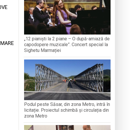
TEMBRIE
CREDINȚ
OVE
aripioare
„12 pianiști la 2 piane – O după-amiază de
A MARE
capodopere muzicale”. Concert special la
Sighetu Marmației
Podul peste Săsar, din zona Metro, intră în
licitație. Proiectul schimbă și circulația din
zona Metro