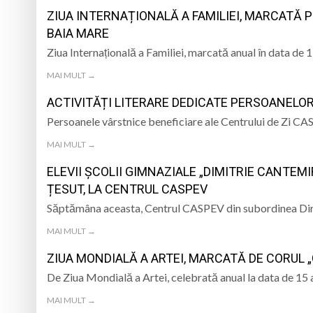
ZIUA INTERNAȚIONALĂ A FAMILIEI, MARCATĂ 
BAIA MARE
Ziua Internațională a Familiei, marcată anual în data de
MAI MULT →
ACTIVITĂȚI LITERARE DEDICATE PERSOANELOR
Persoanele vârstnice beneficiare ale Centrului de Zi CAS
MAI MULT →
ELEVII ȘCOLII GIMNAZIALE „DIMITRIE CANTEM
ȚESUT, LA CENTRUL CASPEV
Săptămâna aceasta, Centrul CASPEV din subordinea Dire
MAI MULT →
ZIUA MONDIALĂ A ARTEI, MARCATĂ DE CORUL „
De Ziua Mondială a Artei, celebrată anual la data de 15 a
MAI MULT →