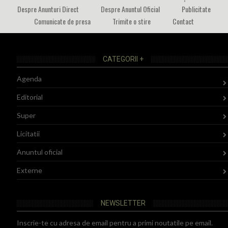
Despre Anunturi Direct
Despre Anuntul Oficial
Publicitate
Comunicate de presa
Trimite o stire
Contact
CATEGORII +
Agenda
Editorial
Super
Licitatii
Anuntul oficial
Externe
NEWSLETTER
Inscrie-te cu adresa de email pentru a primi noutatile pe email.