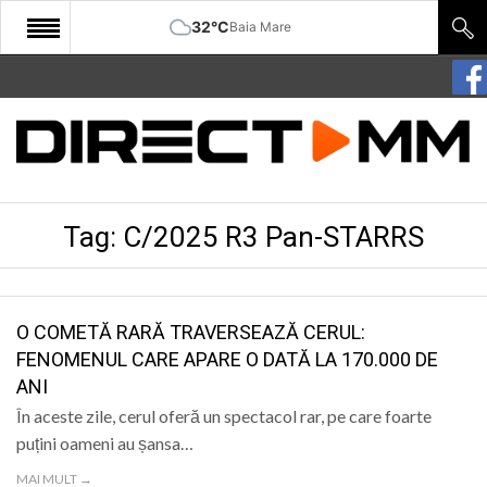
32°C
Baia Mare
START
COMUNITATE
EDITORIAL
Tag:
C/2025 R3 Pan-STARRS
CULTURA
ECONOMIE
SANATATE
O COMETĂ RARĂ TRAVERSEAZĂ CERUL:
FENOMENUL CARE APARE O DATĂ LA 170.000 DE
SPORT
ANI
SPECIAL
În aceste zile, cerul oferă un spectacol rar, pe care foarte
puțini oameni au șansa…
POLITIC
MAI MULT →