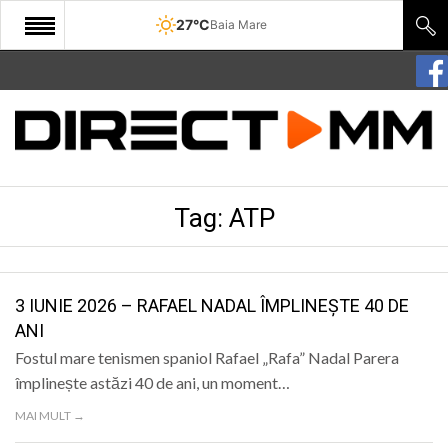
27°C
Baia Mare
START
COMUNITATE
EDITORIAL
Tag:
ATP
CULTURA
ECONOMIE
SANATATE
3 IUNIE 2026 – RAFAEL NADAL ÎMPLINEȘTE 40 DE
ANI
SPORT
Fostul mare tenismen spaniol Rafael „Rafa” Nadal Parera
SPECIAL
împlinește astăzi 40 de ani, un moment…
MAI MULT →
POLITIC