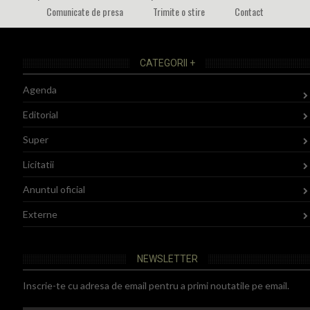
Comunicate de presa
Trimite o stire
Contact
CATEGORII +
Agenda
Editorial
Super
Licitatii
Anuntul oficial
Externe
NEWSLETTER
Inscrie-te cu adresa de email pentru a primi noutatile pe email.