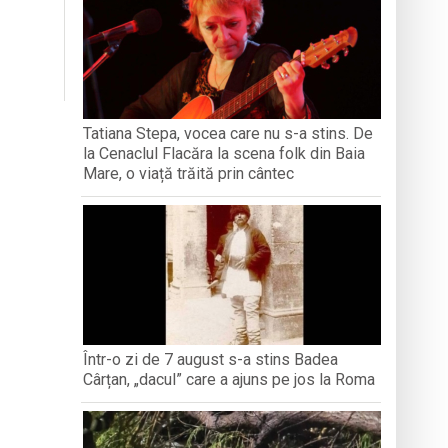
iment dedicat marelui voievod, la
ași stres, iar una dezvoltă anxietate,
opere orașul dintr-o perspectivă diferită
Tatiana Stepa, vocea care nu s-a stins. De
la Cenaclul Flacăra la scena folk din Baia
ați propriul talisman „prinzător de vise”
Mare, o viață trăită prin cântec
Într-o zi de 7 august s-a stins Badea
Cârțan, „dacul” care a ajuns pe jos la Roma