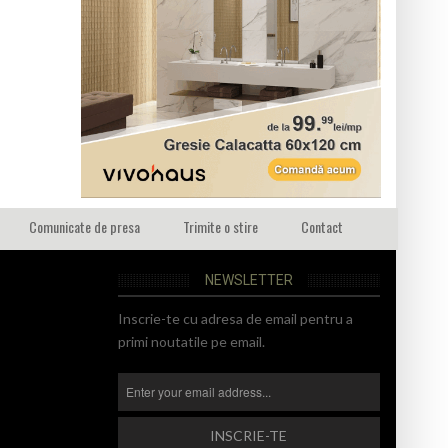
Comunicate de presa
Trimite o stire
Contact
NEWSLETTER
Inscrie-te cu adresa de email pentru a
primi noutatile pe email.