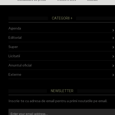
CATEGORII +
Agenda
Editorial
Super
Licitatii
Anuntul oficial
Externe
NEWSLETTER
Inscrie-te cu adresa de email pentru a primi noutatile pe email.