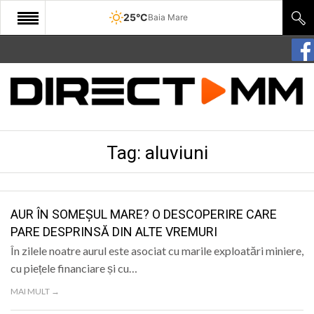
25°C
Baia Mare
START
COMUNITATE
EDITORIAL
Tag:
aluviuni
CULTURA
ECONOMIE
SANATATE
AUR ÎN SOMEȘUL MARE? O DESCOPERIRE CARE
PARE DESPRINSĂ DIN ALTE VREMURI
SPORT
În zilele noatre aurul este asociat cu marile exploatări miniere,
SPECIAL
cu piețele financiare și cu…
MAI MULT →
POLITIC