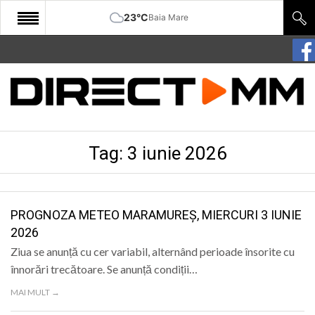
23°C
Baia Mare
START
COMUNITATE
EDITORIAL
Tag:
3 iunie 2026
CULTURA
ECONOMIE
SANATATE
PROGNOZA METEO MARAMUREȘ, MIERCURI 3 IUNIE
2026
SPORT
Ziua se anunță cu cer variabil, alternând perioade însorite cu
SPECIAL
înnorări trecătoare. Se anunță condiții…
MAI MULT →
POLITIC