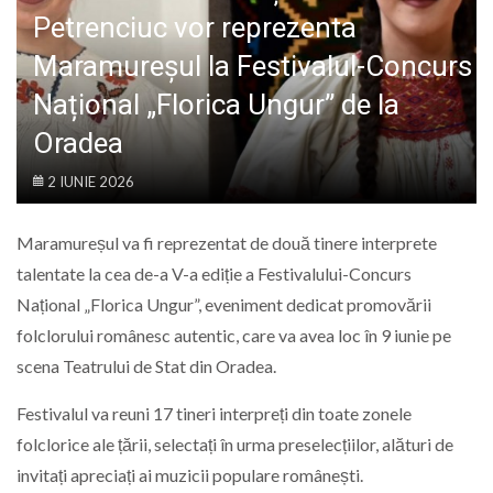
LIFE
Petrenciuc vor reprezenta
Maramureșul la Festivalul-Concurs
Național „Florica Ungur” de la
Oradea
2 IUNIE 2026
Maramureșul va fi reprezentat de două tinere interprete
talentate la cea de-a V-a ediție a Festivalului-Concurs
Național „Florica Ungur”, eveniment dedicat promovării
folclorului românesc autentic, care va avea loc în 9 iunie pe
scena Teatrului de Stat din Oradea.
Festivalul va reuni 17 tineri interpreți din toate zonele
folclorice ale țării, selectați în urma preselecțiilor, alături de
invitați apreciați ai muzicii populare românești.