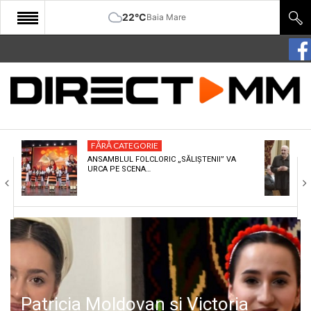
22°C
Baia Mare
START
COMUNITATE
EDITORIAL
FĂRĂ CATEGORIE
CULTURA
ANSAMBLUL FOLCLORIC „SĂLIȘTENII” VA
URCA PE SCENA…
ECONOMIE
SANATATE
SPORT
SPECIAL
POLITIC
Patricia Moldovan și Victoria