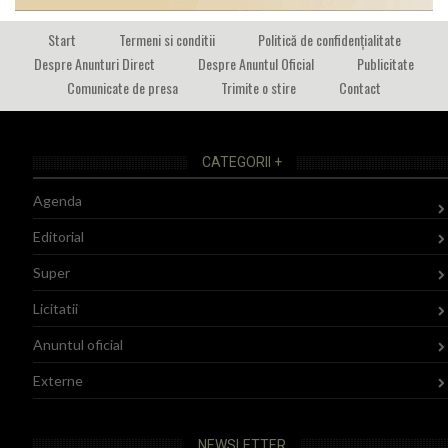
Start
Termeni si conditii
Politică de confidențialitate
Despre Anunturi Direct
Despre Anuntul Oficial
Publicitate
Comunicate de presa
Trimite o stire
Contact
CATEGORII +
Agenda
Editorial
Super
Licitatii
Anuntul oficial
Externe
NEWSLETTER