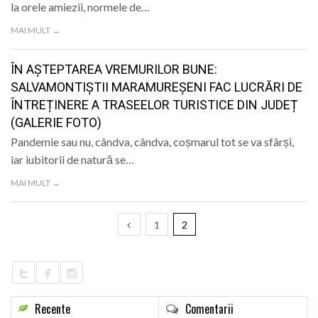
la orele amiezii, normele de…
LIFE
MAI MULT →
ÎN AȘTEPTAREA VREMURILOR BUNE:
SALVAMONTIȘTII MARAMUREȘENI FAC LUCRĂRI DE
ÎNTREȚINERE A TRASEELOR TURISTICE DIN JUDEȚ
(GALERIE FOTO)
Pandemie sau nu, cândva, cândva, coșmarul tot se va sfârși,
iar iubitorii de natură se…
MAI MULT →
1
2
Recente
Comentarii