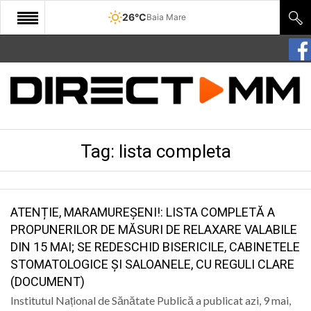
26°C
Baia Mare
START
COMUNITATE
EDITORIAL
Tag:
lista completa
CULTURA
ECONOMIE
SANATATE
ATENȚIE, MARAMUREȘENI!: LISTA COMPLETĂ A
PROPUNERILOR DE MĂSURI DE RELAXARE VALABILE
SPORT
DIN 15 MAI; SE REDESCHID BISERICILE, CABINETELE
STOMATOLOGICE ȘI SALOANELE, CU REGULI CLARE
SPECIAL
(DOCUMENT)
POLITIC
Institutul Național de Sănătate Publică a publicat azi, 9 mai,