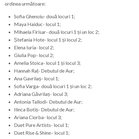
ordinea următoare:
Sofia Ghenoiu- două locuri 1;
Maya Haiduc- locul 1;
Mihaela Firisar- două locuri 1 și un loc 2;
Ștefania Hote- locul 1 și locul 2;
Elena Iuria- locul 2;
Giulia Pop- locul 2;
Amelia Stoica- locul 1 și locul 3;
Hannah Raț- Debutul de Aur;
Ana Gavrilaș- locul 1;
Sofia Varga- două locuri 1 și un loc 2;
Adriana Găvrilaș- locul 3;
Antonia Tallodi- Debutul de Aur;
Ilinca Botiș- Debutul de Aur;
Ariana Ciorba- locul 3;
Duet Pure Artists- locul 1;
Duet Rise & Shine– locul 1;