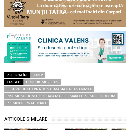
PUBLICAT ÎN:
SUPER
TAGGED:
DOMINIC MURESAN
FESTIVALUL INTERNAȚIONAL MAGIA ITALIANA RIMINI
INSIEME MUSIC SCHOOL BAIA MARE
MARELE PREMIU
PODIUM
PREMII INTERNATIONALE
ARTICOLE SIMILARE
Victoria Petrenciuc și
Daniel Breban a câștigat
Patricia Moldovan aduc