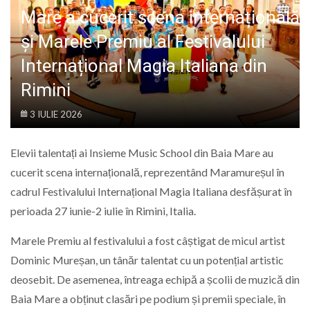
LIFE
Mare a cucerit scena internațională
și Marele Premiu al Festivalului
Internațional Magia Italiana din
Rimini
3 IULIE 2026
Elevii talentați ai Insieme Music School din Baia Mare au
cucerit scena internațională, reprezentând Maramureșul în
cadrul Festivalului Internațional Magia Italiana desfășurat în
perioada 27 iunie-2 iulie în Rimini, Italia.
Marele Premiu al festivalului a fost câștigat de micul artist
Dominic Mureșan, un tânăr talentat cu un potențial artistic
deosebit. De asemenea, întreaga echipă a școlii de muzică din
Baia Mare a obținut clasări pe podium și premii speciale, în