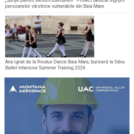
„Sprijin pentru seniorii băimăreni”: Proiect dedicat îngrijirii
persoanelor vârstnice vulnerabile din Baia Mare
Ana Ignat de la Rivulus Dance Baia Mare, bursieră la Sibiu
Ballet Intensive Summer Training 2026