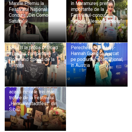
Marele Premiu la
în Maramureș premii
Festivalul Național
importante de la
Concurs „Din Comoara
Festivalul-concurs
Satului”
național „Ileana Sărăroiu”
Clubul de dans sportiv
„Shall We Dance” Baia
Echipa băimăreană de
Mare a încheiat sezonul
robotică EXOROS, pe
competițional cu succes:
locul II la proba Offroad
Perechea Luca Aluaș-
în cadrul competiției
Hannah Gomboș a urcat
Bolts and Speed de la
pe podiumul internațional,
Bistrița
în Austria
Tinerii cântăreți ai
Insieme Music School
Baia Mare au revenit
acasă cu cele trei mari
trofee de la Festivalul
„Hermannstadtfest” din
Sibiu