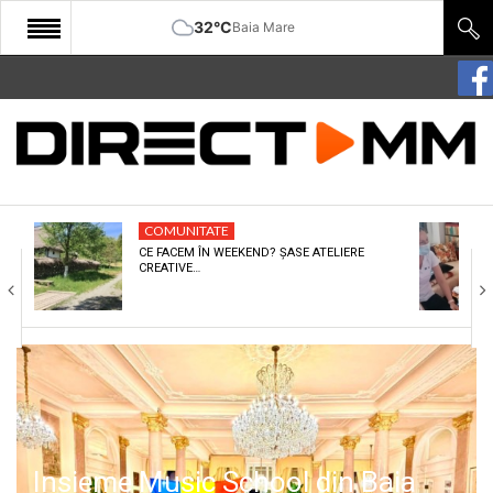
32°C
Baia Mare
START
COMUNITATE
EDITORIAL
COMUNITATE
CULTURA
CE FACEM ÎN WEEKEND? ȘASE ATELIERE
CREATIVE…
ECONOMIE
SANATATE
SPORT
SPECIAL
POLITIC
Insieme Music School din Baia