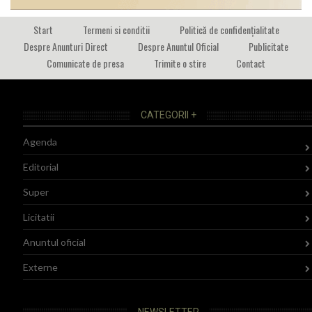
Start
Termeni si conditii
Politică de confidențialitate
Despre Anunturi Direct
Despre Anuntul Oficial
Publicitate
Comunicate de presa
Trimite o stire
Contact
CATEGORII +
Agenda
Editorial
Super
Licitatii
Anuntul oficial
Externe
NEWSLETTER