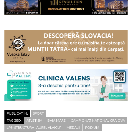
PUBLICAT ÎN:
SPORT
TAGGED:
ATLETISM
BAIA MARE
CAMPIONAT NATIONAL CRAIOVA
LPS- STRUCTURA „AUREL VLAICU”
MEDALII
PODIUM