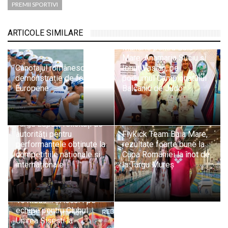
PREMII SPORTIVI
ARTICOLE SIMILARE
Mândrie pentru Baia
Mare: Anamaria Suciu și
Canotajul românesc,
Ionuț Vasian, pe
demonstrație de forță la
podiumul Campionatului
Europene
Balcanic de Judo
Sportivii A.C.S. Athletic
Târgu Lăpuș, felicitați de
autorități pentru
Flykick Team Baia Mare,
performanțele obținute la
rezultate foarte bune la
competițiile naționale și
Cupa României la înot de
internaționale
la Târgu Mureș
15 medalii și locul I pe
echipe pentru Clubul
Unirea Șișești la