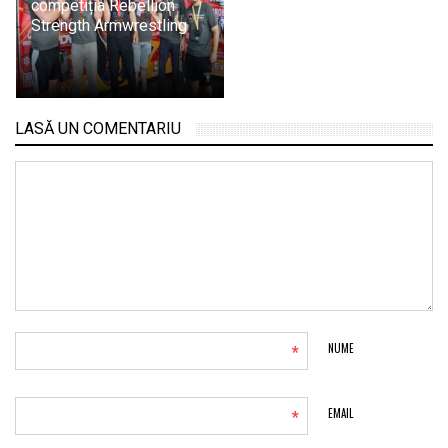
competiția Rebellion
Strength Armwrestling
LASĂ UN COMENTARIU
*
NUME
*
EMAIL