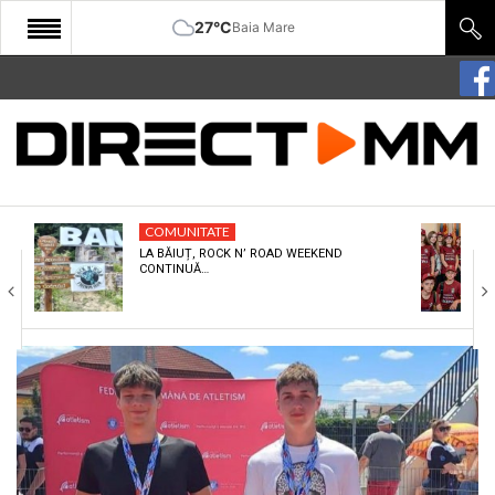
27°C
Baia Mare
START
COMUNITATE
EDITORIAL
COMUNITATE
CULTURA
LA BĂIUȚ, ROCK N’ ROAD WEEKEND
CONTINUĂ…
ECONOMIE
SANATATE
SPORT
SPECIAL
POLITIC