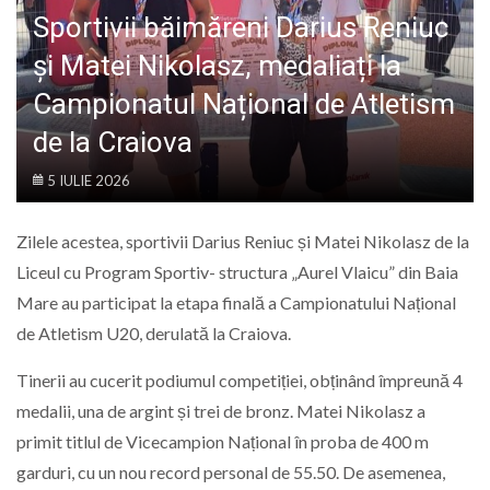
LIFE
Sportivii băimăreni Darius Reniuc
și Matei Nikolasz, medaliați la
Campionatul Național de Atletism
de la Craiova
5 IULIE 2026
Zilele acestea, sportivii Darius Reniuc și Matei Nikolasz de la
Liceul cu Program Sportiv- structura „Aurel Vlaicu” din Baia
Mare au participat la etapa finală a Campionatului Național
de Atletism U20, derulată la Craiova.
Tinerii au cucerit podiumul competiției, obținând împreună 4
medalii, una de argint și trei de bronz. Matei Nikolasz a
primit titlul de Vicecampion Național în proba de 400 m
garduri, cu un nou record personal de 55.50. De asemenea,