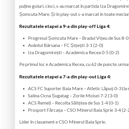
puține goluri, cinci, s-au marcat în partida Iza Dragomir
Șomcuta Mare. Și în play-out s-a marcat în toate meciuril
Rezultatele etapei a 9-a din play-off Liga 4:
Progresul Șomcuta Mare – Bradul Vișeu de Sus 8-0 
Avântul Bârsana – FC Șișești 3-1 (2-0)
Iza Dragomirești – Academica Recea 0-5 (0-2)
Pe primul loc e Academica Recea, cu 62 de puncte, urma
Rezultatele etapei a 7-a din play-out Liga 4:
ACS FC Suporter Baia Mare – Atletic Lăpuș 0-3 (la
Salina Ocna Șugatag – Zorile Moisei 7-2 (3-0)
ACS Remeți – Recolta Săliștea de Sus 1-4 (0-1)
Prosport Fărcașa – CSO Minerul Baia Sprie 3-4 (2-
Lider în clasament e CSO Minerul Baia Sprie.