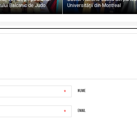
ului Balcanic de Judo
Universității din Montreal
*
NUME
*
EMAIL