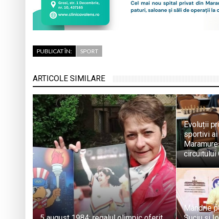
PUBLICAT ÎN:
SPORT
ARTICOLE SIMILARE
Evoluții pr
sportivi a
Maramureș
circuitulu
Mândrie p
5 august 1984: regalul olimpic oferit
Suciu și I