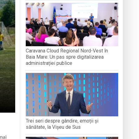
„LEGĂTURI LITERARE”
DIVERSIT
ăra Creștină „Dragoste și Prietenie” din
boluri străvechi
ență Socială Baia Mare prin activități de
Caravana Cloud Regional Nord-Vest în
Baia Mare: Un pas spre digitalizarea
administrației publice
Trei seri despre gândire, emoții și
sănătate, la Vișeu de Sus
 mai