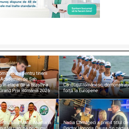
omițătoare pentru tinerii
i Academiei de Șah
 în etapa de la Brașov a
Canotajul românesc, demonstraț
i Grand Prix România 2026
forță la Europene
entru Baia Mare: Anamaria
Nadia Comăneci a primit titlul de
onuț Vasian, pe podiumul
Doctor Honoris Causa din partea