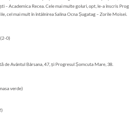
ești – Academica Recea. Cele mai multe goluri, opt, le-a înscris Pro
e, cel mai mult în întâlnirea Salina Ocna Șugatag – Zorile Moisei.
(2-0)
tă de Avântul Bârsana, 47, și Progresul Șomcuta Mare, 38.
 masa verde)
2)