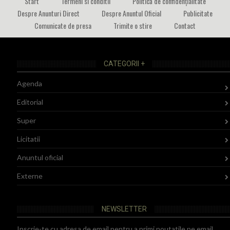
Start
Termeni si conditii
Politică de confidențialitate
Despre Anunturi Direct
Despre Anuntul Oficial
Publicitate
Comunicate de presa
Trimite o stire
Contact
CATEGORII +
Agenda
Editorial
Super
Licitatii
Anuntul oficial
Externe
NEWSLETTER
Inscrie-te cu adresa de email pentru a primi noutatile pe email.