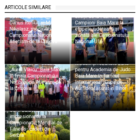
ARTICOLE SIMILARE
Succes răsunător pentru
Sportivii băimăreni
atleții de la Fabrica de
Darius Reniuc și Matei
Campioni Baia Mare la
Nikolasz, medaliați la
etapele județeană și
Campionatul Național de
zonală ale Campionatului
Atletism de la Craiova
Național U16
Medalii de bronz și
rezultate bune pentru
sportivii LPS- structura
Medalii și rezultate bune
„Aurel Vlaicu” Baia Mare
pentru Academia de Judo
în finala Campionatului
Baia Mare la Turneul
Național de Atletism de
Internațional „Cupa de
la Craiova
Aur” desfășurat în Bihor
CSM Baia Mare: rezultate
impresionante la
Campionatul Mondial de
Fitness- cadeți din
Serbia