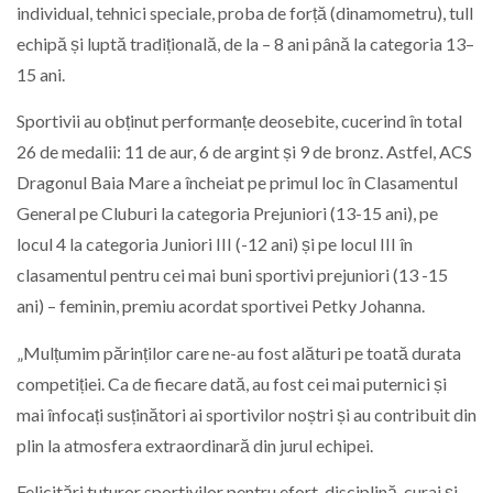
individual, tehnici speciale, proba de forță (dinamometru), tull
echipă și luptă tradițională, de la – 8 ani până la categoria 13–
15 ani.
Sportivii au obținut performanțe deosebite, cucerind în total
26 de medalii: 11 de aur, 6 de argint și 9 de bronz. Astfel, ACS
Dragonul Baia Mare a încheiat pe primul loc în Clasamentul
General pe Cluburi la categoria Prejuniori (13-15 ani), pe
locul 4 la categoria Juniori III (-12 ani) și pe locul III în
clasamentul pentru cei mai buni sportivi prejuniori (13 -15
ani) – feminin, premiu acordat sportivei Petky Johanna.
„Mulțumim părinților care ne-au fost alături pe toată durata
competiției. Ca de fiecare dată, au fost cei mai puternici și
mai înfocați susținători ai sportivilor noștri și au contribuit din
plin la atmosfera extraordinară din jurul echipei.
Felicitări tuturor sportivilor pentru efort, disciplină, curaj și