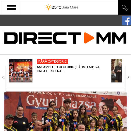
25°C
Baia Mare
START
COMUNITATE
EDITORIAL
FĂRĂ CATEGORIE
CULTURA
ANSAMBLUL FOLCLORIC „SĂLIȘTENII” VA
URCA PE SCENA…
ECONOMIE
SANATATE
SPORT
SPECIAL
POLITIC