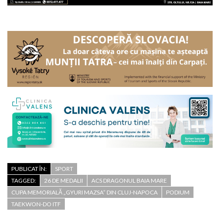
PUBLICAT ÎN:
SPORT
TAGGED:
26 DE MEDALII
ACS DRAGONUL BAIA MARE
CUPA MEMORIALĂ „GYURI MAZSA” DIN CLUJ-NAPOCA
PODIUM
TAEKWON-DO ITF