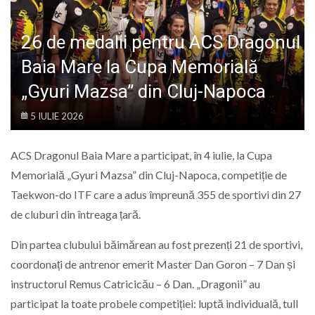
LIFE
26 de medalii pentru ACS Dragonul
Baia Mare la Cupa Memorială
„Gyuri Mazsa” din Cluj-Napoca
5 IULIE 2026
ACS Dragonul Baia Mare a participat, în 4 iulie, la Cupa
Memorială „Gyuri Mazsa” din Cluj-Napoca, competiție de
Taekwon-do ITF care a adus împreună 355 de sportivi din 27
de cluburi din întreaga țară.
Din partea clubului băimărean au fost prezenți 21 de sportivi,
coordonați de antrenor emerit Master Dan Goron – 7 Dan și
instructorul Remus Catricicău – 6 Dan. „Dragonii” au
participat la toate probele competiției: luptă individuală, tull