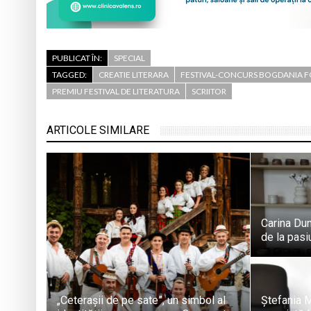
PUBLICAT ÎN:
SPECIAL
TAGGED:
CREATIE LITERARA
FESTIVAL-CONCURS BOGDANIA F
PREMIU FESTIVAL DE LITERATURA
SCRIITOR
ARTICOLE SIMILARE
Carina Dun
de la pasi
„Ceterașii de pe sate”, un simbol al
Ștefania M