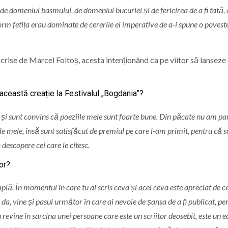
 de domeniul basmului, de domeniul bucuriei și de fericirea de a fi tată, 
orm fetița erau dominate de cererile ei imperative de a-i spune o poveste
crise de Marcel Foltoș, acesta intenționând ca pe viitor să lanseze 
 această creație la Festivalul „Bogdania”?
e și sunt convins că poeziile mele sunt foarte bune. Din păcate nu am pa
le mele, însă sunt satisfăcut de premiul pe care l-am primit, pentru că sc
descopere cei care le citesc.
tor?
mplă. În momentul în care tu ai scris ceva și acel ceva este apreciat de c
 că da, vine și pasul următor în care ai nevoie de șansa de a fi publicat, pe
 revine în sarcina unei persoane care este un scriitor deosebit, este un e