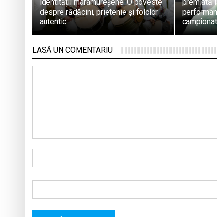
identității maramureșene. O poveste
premiată l
despre rădăcini, prietenie și folclor
performanț
autentic
campionat
LASĂ UN COMENTARIU