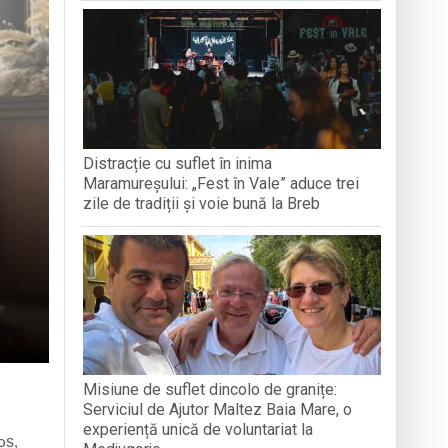
A
MOMENTE ARTISTICE
-a alăturat echipei
ganizată la Cluj-Napoca
Distracție cu suflet în inima
Maramureșului: „Fest în Vale” aduce trei
zile de tradiții și voie bună la Breb
Misiune de suflet dincolo de granițe:
Serviciul de Ajutor Maltez Baia Mare, o
experiență unică de voluntariat la
oș,