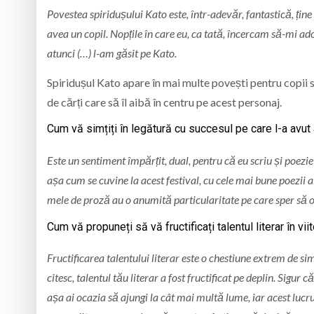
Povestea spiridușului Kato este, într-adevăr, fantastică, ține
avea un copil. Nopțile în care eu, ca tată, încercam să-mi ad
atunci (…) l-am găsit pe Kato.
Spiridușul Kato apare în mai multe povești pentru copii s
de cărți care să îl aibă în centru pe acest personaj.
Cum vă simțiți în legătură cu succesul pe care l-a avut
Este un sentiment împărțit, dual, pentru că eu scriu și poezi
așa cum se cuvine la acest festival, cu cele mai bune poezii a
mele de proză au o anumită particularitate pe care sper să o 
Cum vă propuneți să vă fructificați talentul literar în vii
Fructificarea talentului literar este o chestiune extrem de si
citesc, talentul tău literar a fost fructificat pe deplin. Sigur
așa ai ocazia să ajungi la cât mai multă lume, iar acest lucru