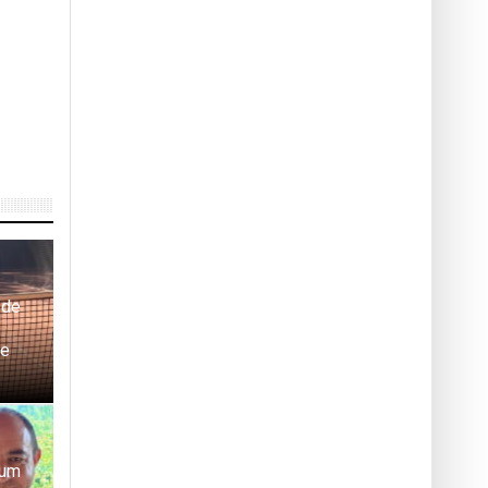
 de
le
lum