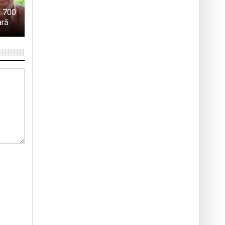
a 700
ară