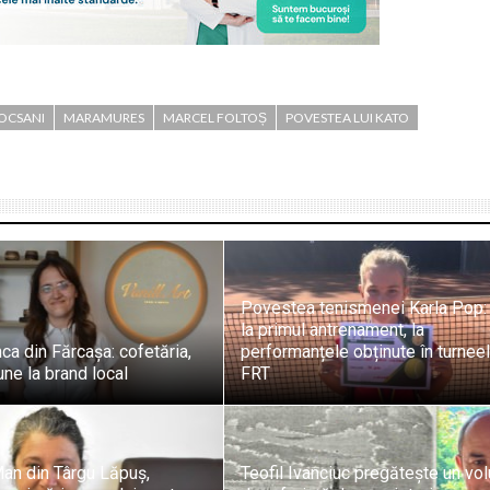
OCSANI
MARAMURES
MARCEL FOLTOȘ
POVESTEA LUI KATO
Povestea tenismenei Karla Pop:
la primul antrenament, la
ca din Fărcașa: cofetăria,
performanțele obținute în turnee
une la brand local
FRT
an din Târgu Lăpuș,
Teofil Ivanciuc pregătește un vo