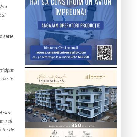
de a
 și
o serie
rticipat
rierile
ei care
ntru că
ditor de