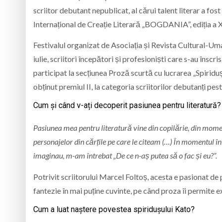
scriitor debutant nepublicat, al cărui talent literar a fo
Internațional de Creație Literară „BOGDANIA”, ediția a X
Festivalul organizat de Asociația și Revista Cultural-Uma
iulie, scriitori începători și profesioniști care s-au însc
participat la secțiunea Proză scurtă cu lucrarea „Spiridu
obținut premiul II, la categoria scriitorilor debutanți pest
Cum și când v-ați decoperit pasiunea pentru literatură?
Pasiunea mea pentru literatură vine din copilărie, din momen
personajelor din cărțile pe care le citeam (…) În momentul în
imaginau, m-am întrebat „De ce n-aș putea să o fac și eu?”.
Potrivit scriitorului Marcel Foltoș, acesta e pasionat de
fantezie în mai puține cuvinte, pe când proza îi permite e
Cum a luat naștere povestea spiridușului Kato?