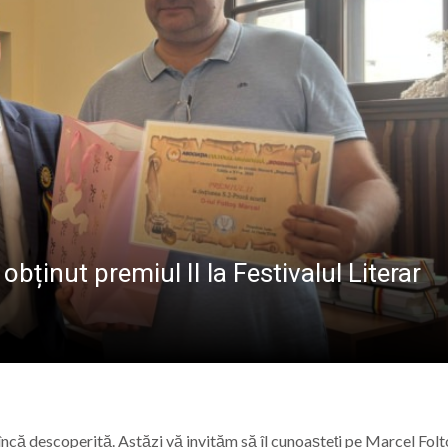
UGORJE
SOFRONIE PERȚ
nori al A.F.C. Progresul Baia Mare s-a mărit: Vasile Mariș s
ent la întâlnirea de lucru dedicată literației timpurii, or
ă de Marian Ilea (XXV)
erarhii în această duminică
ținut premiul II la Festivalul Literar
ncă descoperită. Astăzi vă invităm să îl cunoașteți pe Marcel Folt