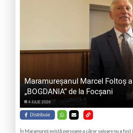
BREB
VOLUNTARIAT LA MEDJ
Colectivul de antre
ISJ Maramureș, prez
Gravimetrul – proz
Unde liturghisesc i
Maramureșanul Marcel Foltoș a ob
„BOGDANIA” de la Focșani
4 IULIE 2026
Distribuie
În Maramureș există persoane a căror valoare nu a fost î