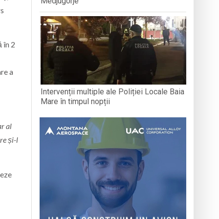
Medjugorje
rs
 în 2
are a
Intervenții multiple ale Poliției Locale Baia
Mare în timpul nopții
r al
e și-l
eeze