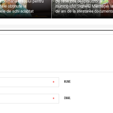
a primăria orașului pentru
de referință despre istoria
ele obținute la
municipiului Sighetu Marmației l
ele de schi adaptat
de ani de la atestarea document
*
NUME
*
EMAIL