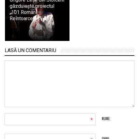
găzduiește proiectul
„101 Români –
Reîntoarcerea”
LASĂ UN COMENTARIU
*
NUME
EMAIL