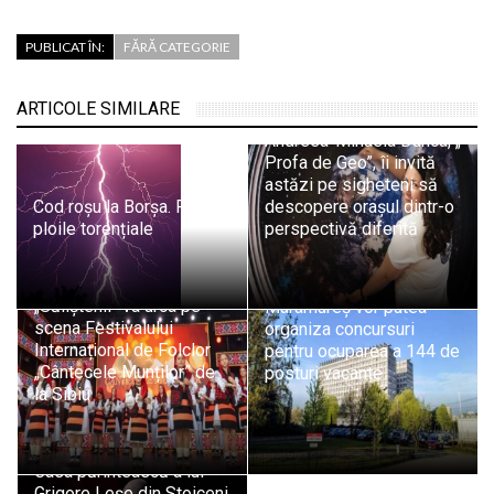
PUBLICAT ÎN:
FĂRĂ CATEGORIE
ARTICOLE SIMILARE
Andreea-Mihaela Dunca, „
Profa de Geo”, îi invită
astăzi pe sigheteni să
Cod roșu la Borșa. Revin
descopere orașul dintr-o
ploile torențiale
perspectivă diferită
Ansamblul Folcloric
Șapte spitale din
„Săliștenii” va urca pe
Maramureș vor putea
scena Festivalului
organiza concursuri
Internațional de Folclor
pentru ocuparea a 144 de
„Cântecele Munților” de
posturi vacante
la Sibiu
Casa părintească a lui
Grigore Leșe din Stoiceni