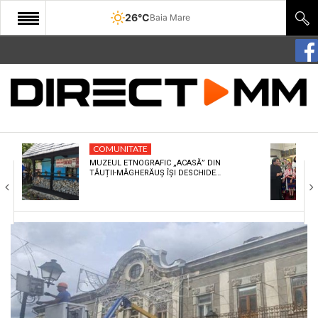
26°C
Baia Mare
START
COMUNITATE
EDITORIAL
COMUNITATE
CULTURA
MUZEUL ETNOGRAFIC „ACASĂ” DIN
TĂUȚII-MĂGHERĂUȘ ÎȘI DESCHIDE…
ECONOMIE
SANATATE
SPORT
SPECIAL
POLITIC