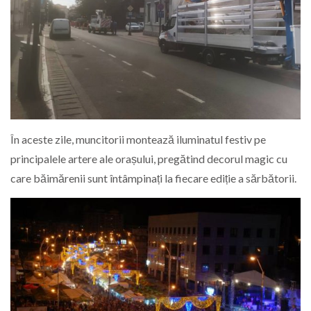
În aceste zile, muncitorii montează iluminatul festiv pe
principalele artere ale orașului, pregătind decorul magic cu
care băimărenii sunt întâmpinați la fiecare ediție a sărbătorii.