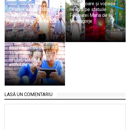
ofensatoare și vopsea
Cristina Virga, o tânăra cu
neagră pe statuile
rădăcini românești, a
Fecioarei Maria de la
devenit Miss Roma 2026
Medjugorje
Franța interzice rețelele
sociale pentru copiii sub
15 ani. Este prima țară
din Europa care adoptă o
astfel de lege
LASĂ UN COMENTARIU