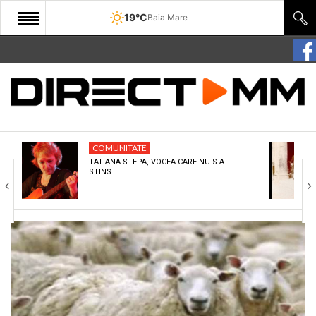
19°C
Baia Mare
START
COMUNITATE
EDITORIAL
COMUNITATE
CULTURA
TATIANA STEPA, VOCEA CARE NU S-A
STINS.…
ECONOMIE
SANATATE
SPORT
SPECIAL
POLITIC