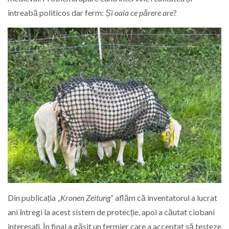
întreabă politicos dar ferm:
Și oaia ce părere are
?
Din publicația „
Kronen Zeitung
” aflăm că inventatorul a lucrat
ani întregi la acest sistem de protecție, apoi a căutat ciobani
interesați. În final a găsit un fermier care a acceptat să testeze