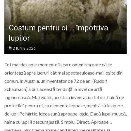
LIFE
Costum pentru oi … împotriva
lupilor
2 IUNIE 2026
Tot mai des apar momente în care omenirea pare că se
orientează spre lucruri cât mai spectaculoase, mai ieșite din
comun. În Austria, un inventator de 72 de ani (Rudolf
Schaubach) a dus această tendință la nivel de artă
inginerească. Mai exact, acesta a inventat un fel de „haină de
protecție” pentru oi, cu elemente țepoase, menită să le apere
de lupi. Pe hârtie, ideea sună aproape logic. Dacă lupul mușcă,
haina cu țepi îl descurajează. Simplu. Direct. Aproape…
medieval. Problema apare când intervine realitatea și