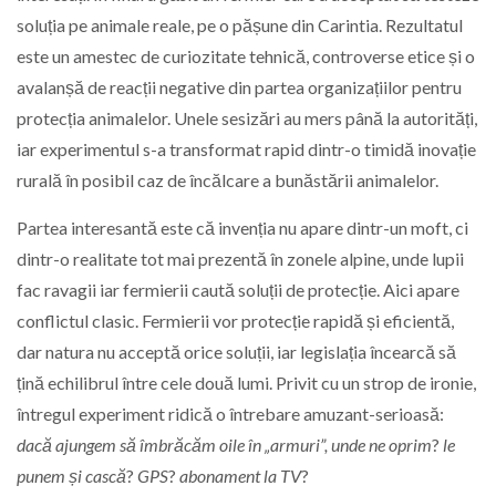
soluția pe animale reale, pe o pășune din Carintia. Rezultatul
este un amestec de curiozitate tehnică, controverse etice și o
avalanșă de reacții negative din partea organizațiilor pentru
protecția animalelor. Unele sesizări au mers până la autorități,
iar experimentul s-a transformat rapid dintr-o timidă inovație
rurală în posibil caz de încălcare a bunăstării animalelor.
Partea interesantă este că invenția nu apare dintr-un moft, ci
dintr-o realitate tot mai prezentă în zonele alpine, unde lupii
fac ravagii iar fermierii caută soluții de protecție. Aici apare
conflictul clasic. Fermierii vor protecție rapidă și eficientă,
dar natura nu acceptă orice soluții, iar legislația încearcă să
țină echilibrul între cele două lumi. Privit cu un strop de ironie,
întregul experiment ridică o întrebare amuzant-serioasă:
dacă ajungem să îmbrăcăm oile în „armuri”, unde ne oprim
?
le
punem și cască
?
GPS
?
abonament la TV
?