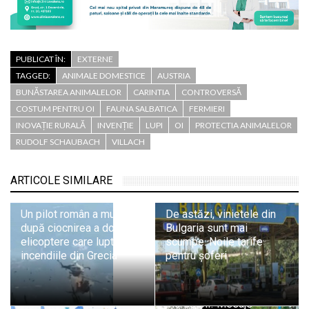
PUBLICAT ÎN:
EXTERNE
TAGGED:
ANIMALE DOMESTICE
AUSTRIA
BUNĂSTAREA ANIMALELOR
CARINTIA
CONTROVERSĂ
COSTUM PENTRU OI
FAUNA SALBATICA
FERMIERI
INOVAȚIE RURALĂ
INVENȚIE
LUPI
OI
PROTECTIA ANIMALELOR
RUDOLF SCHAUBACH
VILLACH
ARTICOLE SIMILARE
Un pilot român a murit
De astăzi, vinietele din
după ciocnirea a două
Bulgaria sunt mai
elicoptere care luptau cu
scumpe. Noile tarife
incendiile din Grecia
pentru șoferi
Incredibil! Mesaje