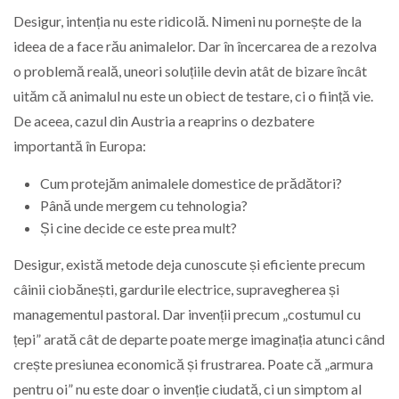
Desigur, intenția nu este ridicolă. Nimeni nu pornește de la
ideea de a face rău animalelor. Dar în încercarea de a rezolva
o problemă reală, uneori soluțiile devin atât de bizare încât
uităm că animalul nu este un obiect de testare, ci o ființă vie.
De aceea, cazul din Austria a reaprins o dezbatere
importantă în Europa:
Cum protejăm animalele domestice de prădători?
Până unde mergem cu tehnologia?
Și cine decide ce este prea mult?
Desigur, există metode deja cunoscute și eficiente precum
câinii ciobănești, gardurile electrice, supravegherea și
managementul pastoral. Dar invenții precum „costumul cu
țepi” arată cât de departe poate merge imaginația atunci când
crește presiunea economică și frustrarea. Poate că „armura
pentru oi” nu este doar o invenție ciudată, ci un simptom al