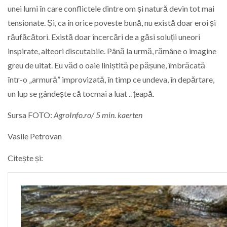
unei lumi în care conflictele dintre om și natură devin tot mai
tensionate. Și, ca în orice poveste bună, nu există doar eroi și
răufăcători. Există doar încercări de a găsi soluții uneori
inspirate, alteori discutabile. Până la urmă, rămâne o imagine
greu de uitat. Eu văd o oaie liniștită pe pășune, îmbrăcată
într-o „armură” improvizată, în timp ce undeva, în depărtare,
un lup se gândește că tocmai a luat .. țeapă.
Sursa FOTO:
AgroInfo.ro/ 5 min. kaerten
Vasile Petrovan
Citește și: