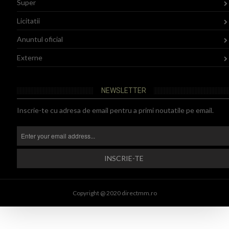
Super
Licitatii
Anuntul oficial
Externe
NEWSLETTER
Inscrie-te cu adresa de email pentru a primi noutatile pe email.
Copyright @ 2020 directmm.ro