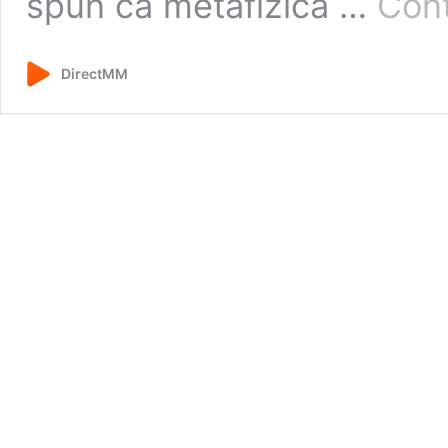
spun că metafizica …
Cont
DirectMM