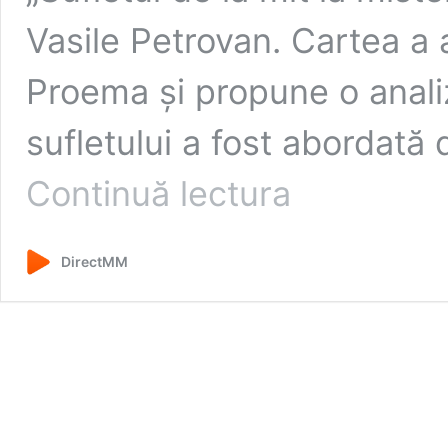
Vasile Petrovan. Cartea a 
Proema și propune o anali
sufletului a fost abordată 
Eveniment
Continuă lectura
cultural
de
înaltă
DirectMM
ținută:
Vasile
Petrovan
a
lansat
volumul
„Sufletul
de
la