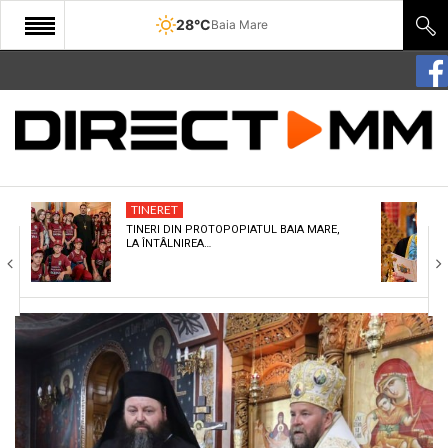
28°C
Baia Mare
START
COMUNITATE
EDITORIAL
TINERET
CULTURA
TINERI DIN PROTOPOPIATUL BAIA MARE,
LA ÎNTÂLNIREA…
ECONOMIE
SANATATE
SPORT
SPECIAL
POLITIC