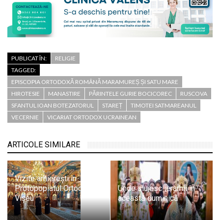
PUBLICAT ÎN:
RELIGIE
TAGGED:
EPISCOPIA ORTODOXĂ ROMÂNĂ MARAMUREȘ ȘI SATU MARE
HIROTESIE
MANASTIRE
PĂRINTELE GURIE BOCICOREC
RUSCOVA
SFANTUL IOAN BOTEZATORUL
STAREȚ
TIMOTEI SATMAREANUL
VECERNIE
VICARIAT ORTODOX UCRAINEAN
ARTICOLE SIMILARE
Vizite arhierești în
Protopopiatul Ortodox
Unde slujesc ierarhii în
Vișeu
această duminică