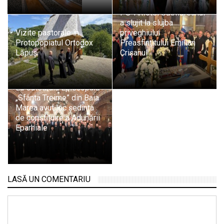
PS Timotei Sătmăreanul
a slujit la slujba
Vizite pastorale în
priveghiului
Protopopiatul Ortodox
Preasfințitului Emilian
Lăpuș
Crișanul
La Catedrala Episcopală
„Sfânta Treime” din Baia
Marea avut loc ședința
de constituire a Adunării
Eparhiale
LASĂ UN COMENTARIU