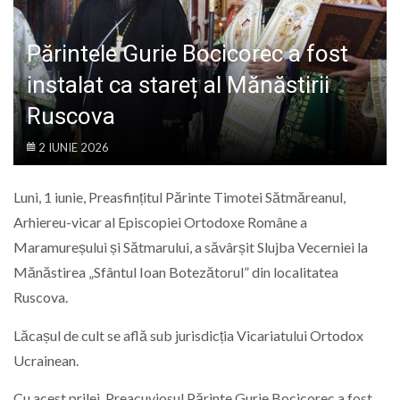
LIFE
Părintele Gurie Bocicorec a fost
instalat ca stareț al Mănăstirii
Ruscova
2 IUNIE 2026
Luni, 1 iunie, Preasfințitul Părinte Timotei Sătmăreanul,
Arhiereu-vicar al Episcopiei Ortodoxe Române a
Maramureșului și Sătmarului, a săvârșit Slujba Vecerniei la
Mănăstirea „Sfântul Ioan Botezătorul” din localitatea
Ruscova.
Lăcașul de cult se află sub jurisdicția Vicariatului Ortodox
Ucrainean.
Cu acest prilej, Preacuviosul Părinte Gurie Bocicorec a fost