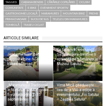
TAGGED:
CABANA BENDIS
CĂRĂRILE COPILĂRIEI
CICLISM
COMUNITATE
E-BIKE
EVENIMENT SPORTIV
GASTRONOMIE LOCALĂ
MARAMURES
MOUNTAIN BIKE
PREMII
PRIMA EVADARE
SUCIU DE SUS
TELELEU DIN MARAMURES
TOMBOLĂ
TRASEU CICLIST
ARTICOLE SIMILARE
Ce facem în weekend?
Jandarmii avertizează:
Șase ateliere creative îi
pajiștile alpine nu sunt
așteaptă pe băimăreni la
trasee off-road
Muzeul Satului
Vișeu de Sus: Expoziția
„Maramureșul Tradițional
Vima Mică găzduiește
în Miniaturi și Artă” poate
cea de-a VIII-a ediție a
fi vizitată până în 15
evenimentului „Fiii Satului
septembrie
– Zestrea Satului”