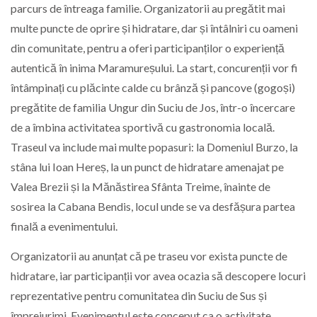
parcurs de întreaga familie. Organizatorii au pregătit mai
multe puncte de oprire și hidratare, dar și întâlniri cu oameni
din comunitate, pentru a oferi participanților o experiență
autentică în inima Maramureșului. La start, concurenții vor fi
întâmpinați cu plăcinte calde cu brânză și pancove (gogoși)
pregătite de familia Ungur din Suciu de Jos, într-o încercare
de a îmbina activitatea sportivă cu gastronomia locală.
Traseul va include mai multe popasuri: la Domeniul Burzo, la
stâna lui Ioan Hereș, la un punct de hidratare amenajat pe
Valea Brezii și la Mănăstirea Sfânta Treime, înainte de
sosirea la Cabana Bendis, locul unde se va desfășura partea
finală a evenimentului.
Organizatorii au anunțat că pe traseu vor exista puncte de
hidratare, iar participanții vor avea ocazia să descopere locuri
reprezentative pentru comunitatea din Suciu de Sus și
împrejurimi. Evenimentul este conceput ca o activitate