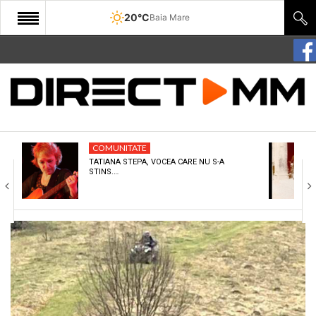
20°C
Baia Mare
START
COMUNITATE
EDITORIAL
COMUNITATE
CULTURA
TATIANA STEPA, VOCEA CARE NU S-A
STINS.…
ECONOMIE
SANATATE
SPORT
SPECIAL
POLITIC