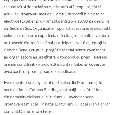
recreativă și de socializare, adresată atât copiilor, cât și
adulților. Programul include și o tură dedicată bicicletelor
electrice (E-Bike), programată pentru ora 15:30, pe dealurile
din Suciu de Sus. Organizatorii spun că aceasta este destinată
celor care doresc o experiență diferită și mai multă aventură
pe traseele din zonă. La final, participanții vor fi așteptați la
Cabana Bendis cu gulaș pregătit special pentru eveniment,
iar organizatorii au pregătit și o tombolă cu premii. Marele
premiu constă într-o bicicletă mountain bike, iar copiii vor
avea parte de premii și surprize dedicate.
Evenimentul este organizat de Teleleu din Maramureș, în
parteneriat cu Cabana Bendis și mai mulți susținători locali
din domeniul ciclismului și turismului, având ca scop
promovarea mișcării în natură, a turismului local și a valorilor
comunității maramureșene.