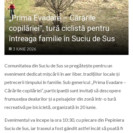
LIFE
„Prima Evadare – Cărările
copilăriei”, tură ciclistă pentru
întreaga familie în Suciu de Sus
3 IUNIE 2026
Comunitatea din Suciu de Sus se pregătește pentru un
eveniment dedicat mișcării în aer liber, tradițiilor locale și
petrecerii timpului în familie. Sub genericul „Prima Evadare –
Cărările copilăriei”, participanții sunt invitați să descopere
frumusețea dealurilor și a peisajelor din zonă într-o tură
recreativă pe bicicletă, organizată în 20 iunie.
Evenimentul va începe la ora 10:30, cu plecare din Pepiniera
Suciu de Sus, iar traseul a fost gândit astfel încât să poată fi