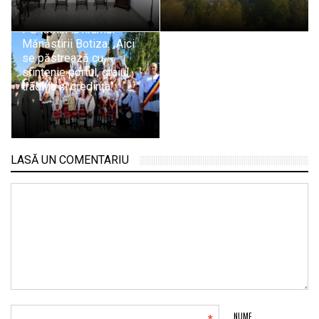
PS Iustin la hramul
Mănăstirii Botiza: „Aici
se păstrează cu
sfințenie portul, graiul,
tradiția și credința”
LASĂ UN COMENTARIU
NUME