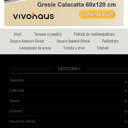
Start
Termeni si conditii
Politică de confidențialitate
Despre Anunturi Direct
Despre Anuntul Oficial
Publicitate
Comunicate de presa
Trimite o stire
Contact
CATEGORII +
Agenda
Editorial
Super
Licitatii
Anuntul oficial